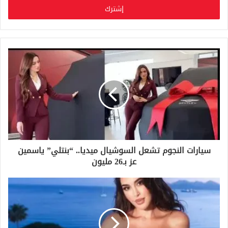
ل
ب
ر
ي
د
ك
ا
ل
إ
ل
ك
ت
ر
و
سيارات النجوم تشعل السوشيال ميديا.. “بنتلي” ياسمين
ن
عز بـ26 مليون
ي