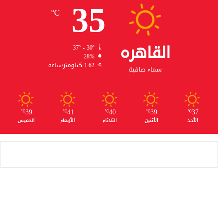
35
℃
القاهره
37º - 30º
28%
1.62 كيلومتر/ساعة
سماء صافية
39
41
40
39
37
℃
℃
℃
℃
℃
الأحد
الأثنين
الثلاثاء
الأربعاء
الخميس