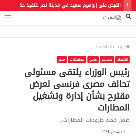
القبض على إبراهيم سعيد في مدينة نصر لتنفيذ حكمين قضائيين بـ460 ألف جنيه في قضايا نفقة
بحث
الق
عن
الرئيسية
/
اقتصاد
اقتصاد
سلايدر
عاجل
محافظات
مصر
رئيس الوزراء يلتقى مسئولى
تحالف مصرى فرنسى لعرض
مقترح بشأن إدارة وتشغيل
المطارات
ضمن خطة طروحات المطارات..
1 ديسمبر، 2024