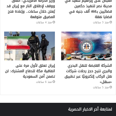
القبض على إبراهيم سعيد في
وزير الخزانة الأمريكي: اتفاق
مدينة نصر لتنفيذ حكمين
ووقف لإطلاق النار مع إيران قد
قضائيين بـ460 ألف جنيه في
يُعلن خلال ساعات.. وإعادة فتح
قضايا نفقة
المضيق متوقعة
منذ 3 ساعات
منذ 4 ساعات
الشركة القابضة للنقل البحري
إيران تعلق لأول مرة على
والبري تتيح حجز رحلات شركات
اتفاقية مكة للدفاع المشترك: لن
نقل الركاب إلكترونيًا عبر تطبيق
تضمن أمن السعودية
«سهل»
منذ 6 ساعات
منذ 5 ساعات
لمتابعة أخر الاخبار الحصرية