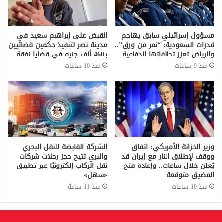
مسؤول إسرائيلي سابق يهاجم
القبض على إبراهيم سعيد في
قدرات السعودية: “نمر من ورق”..
مدينة نصر لتنفيذ حكمين قضائيين
والرياض تعزز تحالفاتها الدفاعية
بـ460 ألف جنيه في قضايا نفقة
منذ 9 ساعات
منذ 10 ساعات
وزير الخزانة الأمريكي: اتفاق
الشركة القابضة للنقل البحري
ووقف لإطلاق النار مع إيران قد
والبري تتيح حجز رحلات شركات
يُعلن خلال ساعات.. وإعادة فتح
نقل الركاب إلكترونيًا عبر تطبيق
المضيق متوقعة
«سهل»
منذ 10 ساعات
منذ 11 ساعة