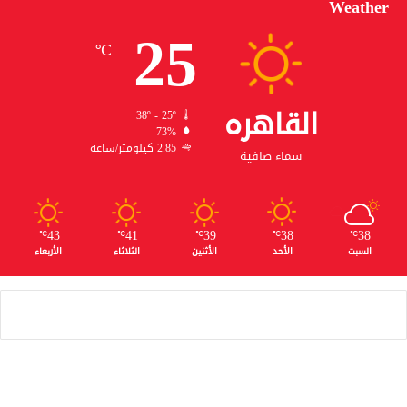
Weather
25
℃
القاهره
38º - 25º
73%
2.85 كيلومتر/ساعة
سماء صافية
43
41
39
38
38
℃
℃
℃
℃
℃
السبت
الأحد
الأثنين
الثلاثاء
الأربعاء