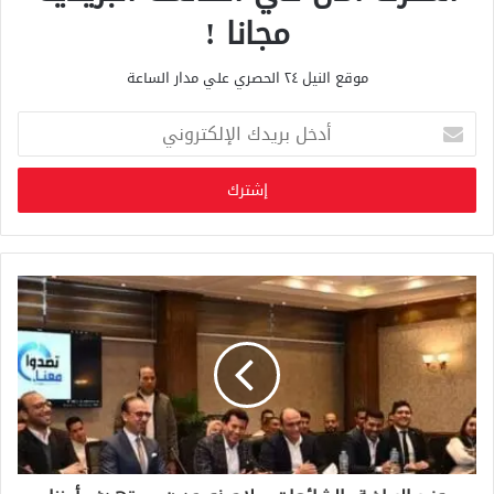
مجانا !
موقع النيل ٢٤ الحصري علي مدار الساعة
أ
د
خ
ل
ب
ر
ي
د
ك
ا
ل
إ
ل
ك
ت
ر
و