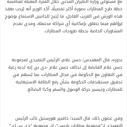
مع مسئولي وزارة الطيران المدني خلال الفترة المقبلة لمناقشة
خطة طرح المطارات بصورة أكثر تفصيلًا، أكد الوزير أنه يُرحب بعقد
هذه الورش في القريب العاجل، ما يُتيح للجانبين الاستماع بوضوح
لرؤاهم فيما يتعلق بإمكانية أي شراكة محتملة، ومدى تقدم
المشاورات الخاصة بخطة طروحات المطارات.
بدوره، قال المهندس/ حسن علام، الرئيس التنفيذي لمجموعة
حسن علام القابضة إن تحالف حسن علام -دي بي إيه لديه رغبة
في التعاون مع الحكومة في مجال المطارات، بما يُسهم في
تحقيق مستهدفات الحكومة بشأن رفع الطاقة الاستيعابية
للمطارات وتيسير حركة الوصول والسفر وكذا البضائع.
وفي غضون ذلك، قال السيد/ خافيير هورستيل نائب الرئيس
التنفيذي لـ”مجموعة مطارات باريس”، إن مجموعة “دي بي إي”