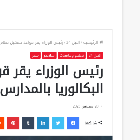
الرئيسية
/
النيل 24
/
رئيس الوزراء يقر قواعد تشغيل نظام ا
النيل 24
تعليم وجامعات
سلايدر
مصر
رئيس الوزراء يقر ق
البكالوريا بالمدارس
28 سبتمبر، 2025
فيسبوك
تويتر
لينكدإن
‏Tumblr
بينتيريست
شاركها