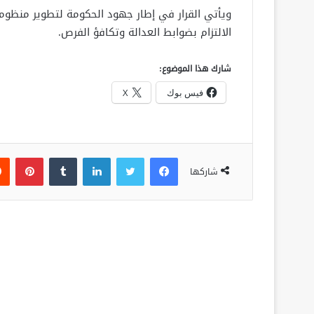
ويأتي القرار في إطار جهود الحكومة لتطوير منظومة
الالتزام بضوابط العدالة وتكافؤ الفرص.
شارك هذا الموضوع:
فيس بوك
X
فيسبوك
تويتر
لينكدإن
‏Tumblr
بينتيريست
شاركها