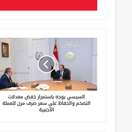
ل
ب
ر
ي
د
ك
ا
ل
إ
ل
ك
ت
ر
و
ن
السيسي يوجه باستمرار خفض معدلات
ي
التضخم والحفاظ على سعر صرف مرن للعملة
الأجنبية