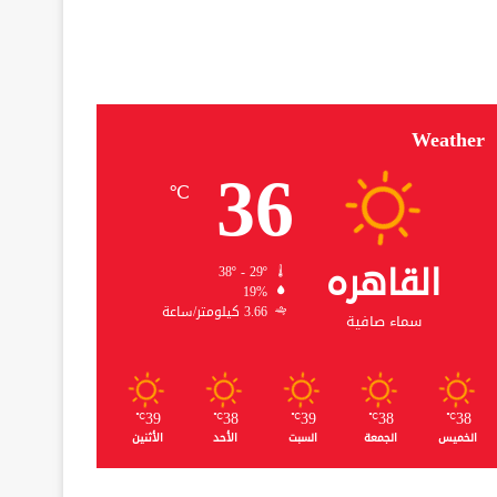
Weather
36
℃
القاهره
38º - 29º
19%
3.66 كيلومتر/ساعة
سماء صافية
39
38
39
38
38
℃
℃
℃
℃
℃
الخميس
الجمعة
السبت
الأحد
الأثنين