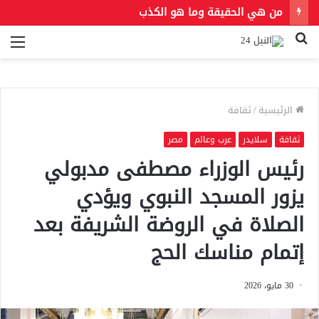
بعد توصية صندوق النقد.. هل ترفع مصر أسعار الوقود مجددًا؟
بحث
الق
عن
الرئيسية
/
ثقافة
ثقافة
سلايدر
عرب وعالم
مصر
رئيس الوزراء مصطفى مدبولي
يزور المسجد النبوي ويؤدي
الصلاة في الروضة الشريفة بعد
إتمام مناسك الحج
30 مايو، 2026