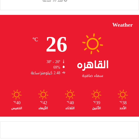
منذ 16 ساعة
Weather
26
℃
القاهره
38º - 26º
69%
2.48 كيلومتر/ساعة
سماء صافية
40
42
40
39
38
℃
℃
℃
℃
℃
الأحد
الأثنين
الثلاثاء
الأربعاء
الخميس