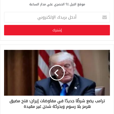
موقع النيل ٢٤ الحصري علي مدار الساعة
أ
د
خ
ل
ب
ر
ي
د
ك
ا
ل
إ
ل
ك
ت
ر
و
ترامب يضع شرطًا جديدًا في مفاوضات إيران: فتح مضيق
ن
هرمز بلا رسوم وبحركة شحن غير مقيدة
ي