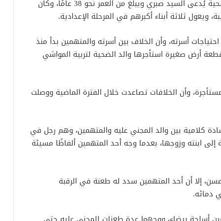
وقال محمد نعمان، أحد أصدقاء المجني عليه، إن الضحية يُدعى السيد صبري ويبلغ من العمر نحو 38 عامًا، وكان
ة، ويعول ثلاثة أبناء أكبرهم في المرحلة الإعدادية.
احتياجات أسرته، وأن الخلاف بين أسرته والمتهمين بدأ منذ
طعة أرض صغيرة استأجرها والد الضحية لتربية المواشي
مستأجرة، وأن الخلافات تصاعدت خلال الفترة الماضية ووصلت
دة كلامية بين والد المجني عليه والمتهمين، وهم رجل في
مره ونجله البالغ 25 عامًا، إضافة إلى ابنته وزوجها، بعدما وجه أحد المتهمين ألفاظًا مسيئة
مسن، إلا أن أحد المتهمين سدد له طعنة في الرقبة
ي دمائه.
ين أسلحة بيضاء، ووجهوا عدة طعنات للمجني عليه حتى