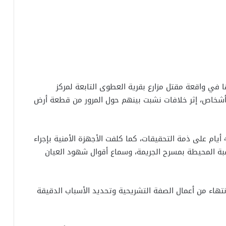
ي واقعة مقتل مزارع بقرية العطوى التابعة لمركز
رسكور، بعد تعرضه لعدة طعنات نافذة على يد 4 أشخاص، إثر خلافات نشبت بينهم حول المرور من قطعة أرض
وأمرت النيابة العامة بحبس المتهمين الأربعة لمدة 4 أيام على ذمة التحقيقات، كما كلفت الأجهزة الأمنية بإجراء
راقبة المحيطة بمسرح الجريمة، وسماع أقوال شهود العيان
نتهاء من أعمال الصفة التشريحية وتحديد الأسباب الدقيقة