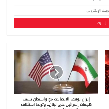
إيران توقف الاتصالات مع واشنطن بسبب
هجمات إسرائيل على لبنان.. وتربط استئناف