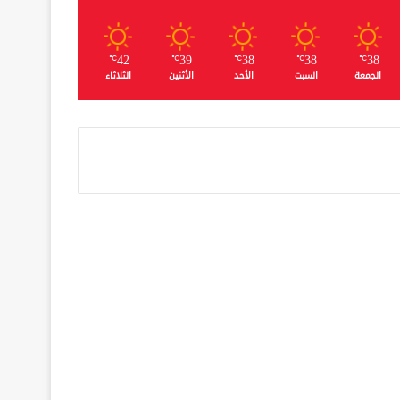
42
39
38
38
38
℃
℃
℃
℃
℃
الجمعة
السبت
الأحد
الأثنين
الثلاثاء