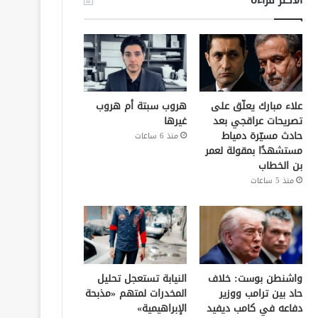
علاء مبارك يعلّق على
هروب سبتة أم هروب
تصريحات عراقجي بعد
غيرها
حادث مسيّرة دمياط
منذ 6 ساعات
مستشهدًا بمقولة لعمر
بن الخطاب
منذ 5 ساعات
واشنطن بوست: خلاف
النيابة تستعجل تحليل
حاد بين ترامب ووزير
المخدرات لمتهم «مذبحة
دفاعه في كامب ديفيد
الإبراهيمية»