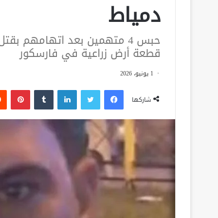
دمياط
حبس 4 متهمين بعد اتهامهم بقت
قطعة أرض زراعية في فارسكور
1 يونيو، 2026
فيسبوك
تويتر
لينكدإن
‏Tumblr
بينتيريست
شاركها