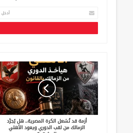
أ
د
خ
ل
ب
ر
ي
د
ك
ا
ل
إ
ل
ك
ت
ر
و
ن
أزمة قد تُشعل الكرة المصرية.. هل يُجرَّد
ي
الزمالك من لقب الدوري ويعود الأهلي