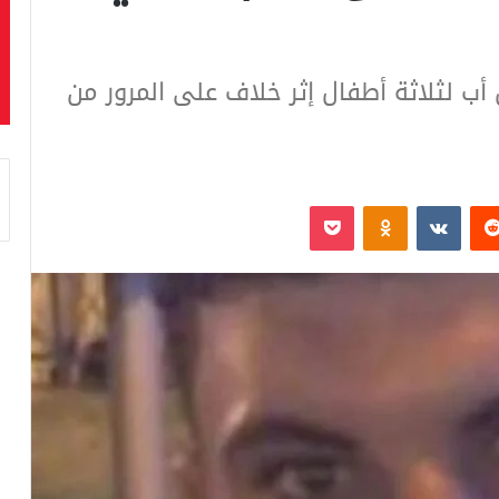
ل أب لثلاثة أطفال إثر خلاف على المرور من
‏Reddit
‏VKontakte
Odnoklassniki
بوكيت