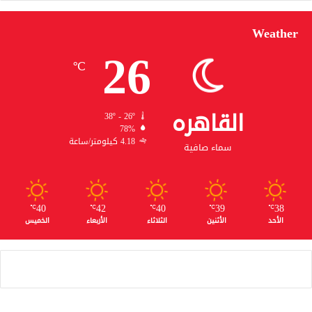
Weather
26
℃
القاهره
38º - 26º
78%
4.18 كيلومتر/ساعة
سماء صافية
40
42
40
39
38
℃
℃
℃
℃
℃
الأحد
الأثنين
الثلاثاء
الأربعاء
الخميس