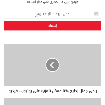
موقع النيل ٢٤ الحصري علي مدار الساعة
أ
د
خ
ل
ب
ر
ي
د
ك
ا
ل
إ
ل
ك
ت
ر
و
رامى جمال يطرح «كنا ممكن نتفق» على يوتيوب.. فيديو
ن
ي