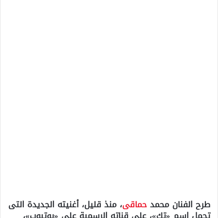
طرح الفنان محمد
حماقى
، منذ قليل، أغنيته الجديدة التى
تحمل اسم «تك»، على قناته الرسمية على «يوتيوب»،