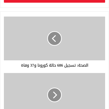
ب
ر
ي
د
ك
ا
ل
إ
ل
ك
ت
ر
و
الصحة: تسجيل 686 حالة كورونا و37 وفاة
ن
ي