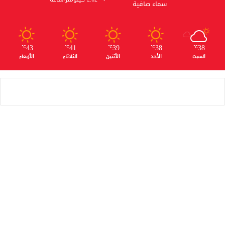
سماء صافية
43
41
39
38
38
℃
℃
℃
℃
℃
السبت
الأحد
الأثنين
الثلاثاء
الأربعاء