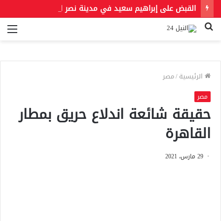
القبض على إبراهيم سعيد في مدينة نصر لتنفيذ حكمين قضائيين بـ460 ألف جنيه في قضايا نفقة
بحث
الق
عن
الرئيسية
/
مصر
مصر
حقيقة شائعة اندلاع حريق بمطار
القاهرة
29 مارس، 2021