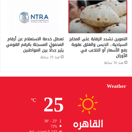
التموين تشدد الرقابة على المخابز
تعطل خدمة الاستعلام عن أرقام
السياحية.. الحبس والغلق عقوبة
المحمول المسجلة بالرقم القومي
رفع الأسعار أو التلاعب في
يثير جدلًا بين المواطنين
الأوزان
منذ 19 ساعة
منذ 16 ساعة
Weather
25
℃
القاهره
38º - 25º
73%
2.62 كيلومتر/ساعة