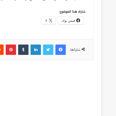
شارك هذا الموضوع:
فيس بوك
X
فيسبوك
تويتر
لينكدإن
‏Tumblr
بينتيريست
شاركها