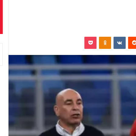
‏Reddit
‏VKontakte
Odnoklassniki
بوكيت