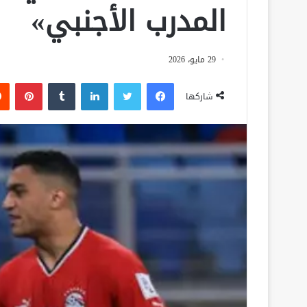
المدرب الأجنبي»
29 مايو، 2026
فيسبوك
تويتر
لينكدإن
‏Tumblr
بينتيريست
شاركها