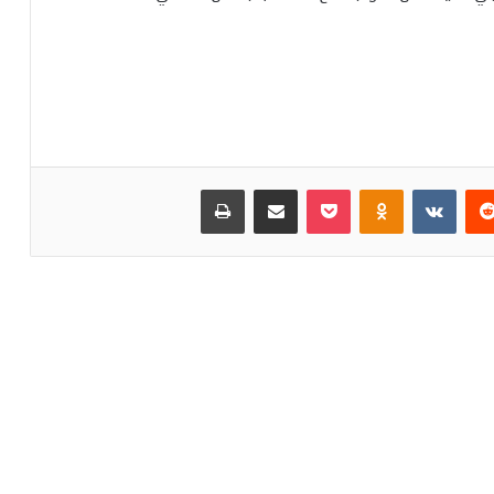
‏Reddit
‏VKontakte
Odnoklassniki
بوكيت
مشاركة عبر البريد
طباعة