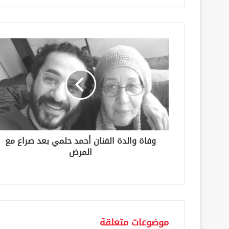
ر
ي
د
ك
ا
ل
إ
ل
ك
ت
ر
و
ن
وفاة والدة الفنان أحمد حلمي بعد صراع مع
ي
المرض
موضوعات متعلقة