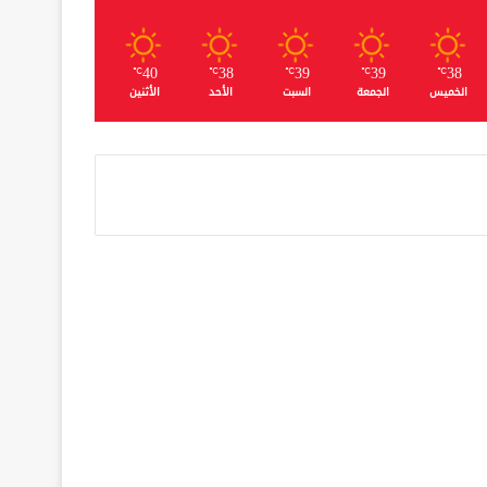
40
38
39
39
38
℃
℃
℃
℃
℃
الخميس
الجمعة
السبت
الأحد
الأثنين