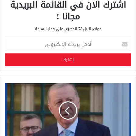
اشترك الان في القائمة البريدية
مجانا !
موقع النيل ٢٤ الحصري علي مدار الساعة
أ
د
خ
ل
ب
ر
ي
د
ك
ا
ل
إ
ل
ك
ت