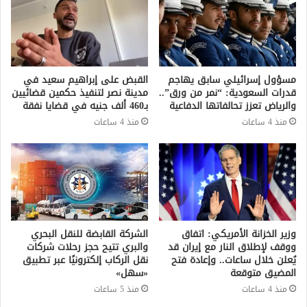
مسؤول إسرائيلي سابق يهاجم
القبض على إبراهيم سعيد في
قدرات السعودية: “نمر من ورق”..
مدينة نصر لتنفيذ حكمين قضائيين
والرياض تعزز تحالفاتها الدفاعية
بـ460 ألف جنيه في قضايا نفقة
منذ 4 ساعات
منذ 4 ساعات
وزير الخزانة الأمريكي: اتفاق
الشركة القابضة للنقل البحري
ووقف لإطلاق النار مع إيران قد
والبري تتيح حجز رحلات شركات
يُعلن خلال ساعات.. وإعادة فتح
نقل الركاب إلكترونيًا عبر تطبيق
المضيق متوقعة
«سهل»
منذ 4 ساعات
منذ 5 ساعات