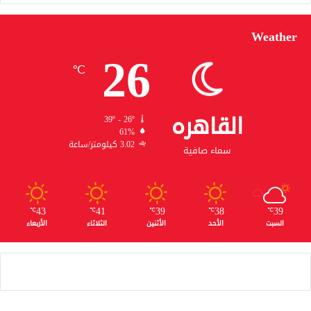
Weather
26
℃
القاهره
39º - 26º
61%
3.02 كيلومتر/ساعة
سماء صافية
43
41
39
38
39
℃
℃
℃
℃
℃
السبت
الأحد
الأثنين
الثلاثاء
الأربعاء