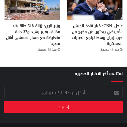
عاجل| CNN: كبار قادة الجيش
وزير الري: إزالة 518 حالة بناء
الأمريكي يبحثون عن مخرج من
مخالف بفرع رشيد و37 حالة
حرب إيران وسط تراجع الخيارات
متعارضة مع مسار «ممشى أهل
العسكرية
مصر»
منذ 48 دقيقة
منذ 55 دقيقة
لمتابعة أخر الاخبار الحصرية
أدخل
بريدك
الإلكتروني