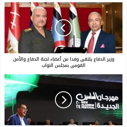
د
ك
ا
ل
إ
ل
ك
ت
ر
و
وزير الدفاع يلتقى وفدا من أعضاء لجنة الدفاع والأمن
ن
القومى بمجلس النواب
ي