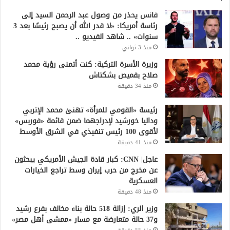
فانس يحذر من وصول عبد الرحمن السيد إلى
رئاسة أمريكا: «لا قدر الله أن يصبح رئيسًا بعد 3
سنوات» .. شاهد الفيديو ..
منذ 3 ثواني
وزيرة الأسرة التركية: كنت أتمنى رؤية محمد
صلاح بقميص بشكتاش
منذ 34 دقيقة
رئيسة «القومي للمرأة» تهنئ محمد الإتربي
وداليا خورشيد لإدراجهما ضمن قائمة «فوربس»
لأقوى 100 رئيس تنفيذي في الشرق الأوسط
منذ 41 دقيقة
عاجل| CNN: كبار قادة الجيش الأمريكي يبحثون
عن مخرج من حرب إيران وسط تراجع الخيارات
العسكرية
منذ 48 دقيقة
وزير الري: إزالة 518 حالة بناء مخالف بفرع رشيد
و37 حالة متعارضة مع مسار «ممشى أهل مصر»