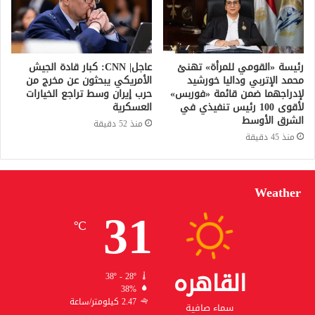
رئيسة «القومي للمرأة» تهنئ
عاجل| CNN: كبار قادة الجيش
محمد الإتربي وداليا خورشيد
الأمريكي يبحثون عن مخرج من
لإدراجهما ضمن قائمة «فوربس»
حرب إيران وسط تراجع الخيارات
لأقوى 100 رئيس تنفيذي في
العسكرية
الشرق الأوسط
منذ 52 دقيقة
منذ 45 دقيقة
Weather
31
℃
القاهره
38º - 28º
38%
2.47 كيلومتر/ساعة
سماء صافية