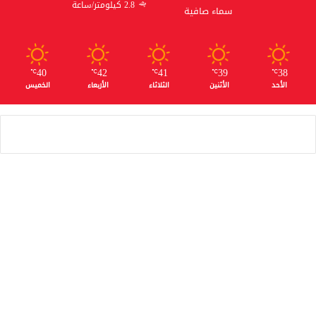
2.8 كيلومتر/ساعة
سماء صافية
40
42
41
39
38
℃
℃
℃
℃
℃
الأحد
الأثنين
الثلاثاء
الأربعاء
الخميس