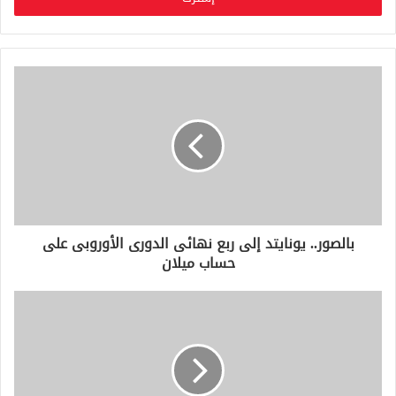
ب
ر
ي
د
ك
ا
ل
إ
ل
ك
ت
ر
و
بالصور.. يونايتد إلى ربع نهائى الدورى الأوروبى على
ن
حساب ميلان
ي