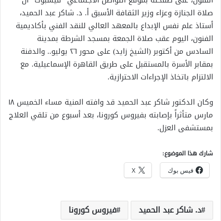
الفنون، على صفحته بموقع التواصل الاجتماعي “فيسبوك” أن
صلاة الجنازة وعزاء وزير الثقافة الأسبق أ. د. شاكر عبد الحميد،
أستاذ علم نفس الإبداع بالمعهد العالي للنقد الفني بأكاديمية
الفنون، اليوم عقب صلاة الجمعة بمسجد الشرطة بمدينة
السادس من أكتوبر (الشيخ زايد) على محور ٢٦ يوليو.. والدفنة
بمقابر الأسرة بالمستقبل على طريق القاهرة الإسماعيلية. مع
الالتزام باتخاذ الإجراءات الاحترازية.
وكان الدكتور شاكر عبد الحميد قد وافته المنية مساء الخميس ١٨
مارس متأثراً بإصابته بفيروس كورونا، بعد أسبوع من تلقي العلاج
بمستشفى العزل.
شارك هذا الموضوع:
فيس بوك
X
د. شاكر عبد الحميد
فيروس كورونا