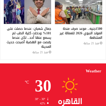
1500جنيه.. موعد صرف منحة
جمال شعبان: عندما حصلت على
المولد النبوي 2026 للعمالة غير
101% ودخلت كلية الطب لم
المنتظمة
يسمع عنها أحد.. لكن عندما
رقصت مع الهضبة أصبحت حديث
منذ 21 ساعة
المدينة
منذ 21 ساعة
Weather
30
℃
القاهره
38º - 30º
42%