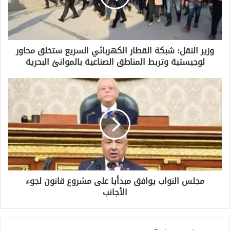
ل
ك
ت
ر
و
وزير النقل: شبكة القطار الكهربائي السريع ستخلق محاور
ن
لوجيستية وتربط المناطق الصناعية بالموانئ البحرية
ي
مجلس النواب يوافق مبدأيا على مشروع قانون لجوء
الأجانب