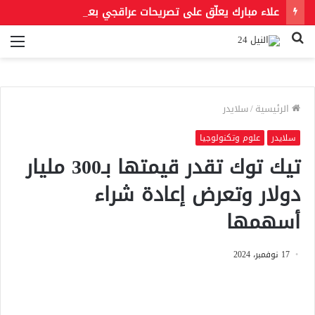
علاء مبارك يعلّق على تصريحات عراقجي بعد حادث مسيّرة دمياط مستشهدًا بمقولة لعمر بن الخطاب
بحث
الق
عن
الرئيسية
/
سلايدر
سلايدر
علوم وتكنولوجيا
تيك توك تقدر قيمتها بـ300 مليار
دولار وتعرض إعادة شراء
أسهمها
17 نوفمبر، 2024