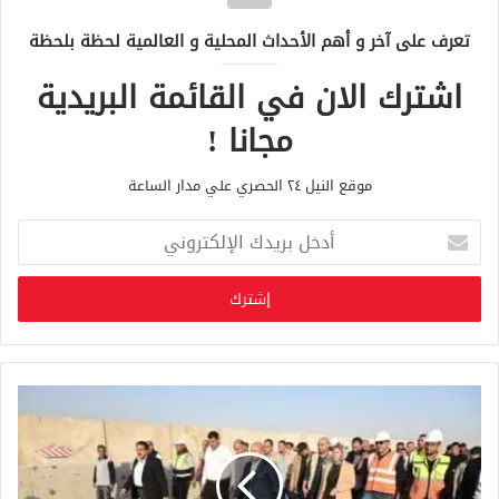
تعرف على آخر و أهم الأحداث المحلية و العالمية لحظة بلحظة
اشترك الان في القائمة البريدية
مجانا !
موقع النيل ٢٤ الحصري علي مدار الساعة
أ
د
خ
ل
ب
ر
ي
د
ك
ا
ل
إ