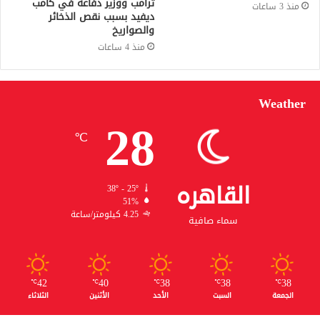
ترامب ووزير دفاعه في كامب
منذ 3 ساعات
ديفيد بسبب نقص الذخائر
والصواريخ
منذ 4 ساعات
Weather
28
℃
القاهره
38º - 25º
51%
4.25 كيلومتر/ساعة
سماء صافية
42
40
38
38
38
℃
℃
℃
℃
℃
الجمعة
السبت
الأحد
الأثنين
الثلاثاء