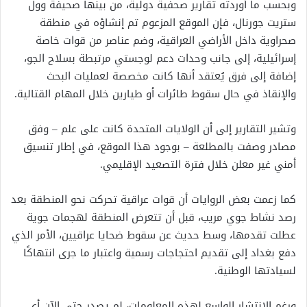
وبحسب ما أوردته تقارير صحفية دولية، من بينها صحيفة وول
ستريت جورنال، فإن الموقع المزعوم تم إنشاؤه في منطقة
صحراوية داخل الأراضي العراقية، وضم عناصر من قوات خاصة
إسرائيلية، إلى جانب وحدات دعم لوجستي مرتبطة بسلاح الجو،
إضافة إلى فرق يُعتقد أنها كانت مخصصة لعمليات البحث
والإنقاذ في حال سقوط طائرات أو طيارين خلال المهام القتالية.
وتشير التقارير إلى أن الولايات المتحدة كانت على علم – وفق
مصادر وصفت بالمطلعة – بوجود هذا الموقع، في إطار تنسيق
أمني غير معلن خلال فترة التصعيد الإقليمي.
كما زعمت بعض الروايات أن قوات عراقية تحركت نحو المنطقة بعد
رصد نشاط جوي مريب، قبل أن تتعرض المنطقة لهجمات جوية
عطلت تقدمها، وسط حديث عن سقوط ضحايا عراقيين، الأمر الذي
دفع بغداد إلى تقديم احتجاجات رسمية واعتبار ما جرى انتهاكًا
لسيادتها الوطنية.
ورغم الانتشار الواسع لهذه المعلومات، لم يصدر حتى الآن أي