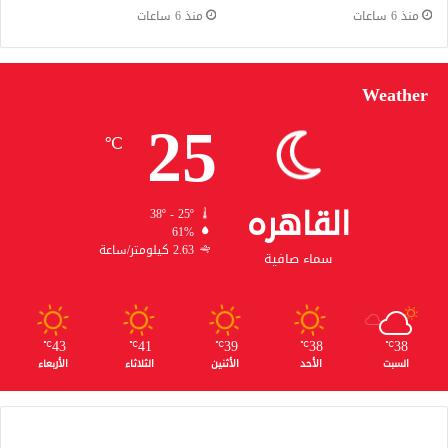
منذ 6 ساعات
منذ 6 ساعات
Weather
25
℃
القاهره
38º - 25º
61%
2.63 كيلومتر/ساعة
سماء صافية
43
41
39
38
38
℃
℃
℃
℃
℃
السبت
الأحد
الأثنين
الثلاثاء
الأربعاء