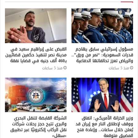
مسؤول إسرائيلي سابق يهاجم
القبض على إبراهيم سعيد في
قدرات السعودية: “نمر من ورق”..
مدينة نصر لتنفيذ حكمين قضائيين
والرياض تعزز تحالفاتها الدفاعية
بـ460 ألف جنيه في قضايا نفقة
منذ 5 ساعات
منذ 5 ساعات
وزير الخزانة الأمريكي: اتفاق
الشركة القابضة للنقل البحري
ووقف لإطلاق النار مع إيران قد
والبري تتيح حجز رحلات شركات
يُعلن خلال ساعات.. وإعادة فتح
نقل الركاب إلكترونيًا عبر تطبيق
المضيق متوقعة
«سهل»