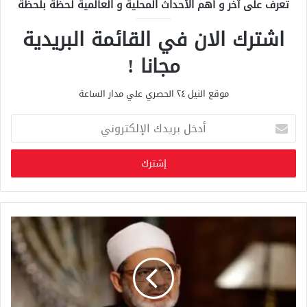
تعرف على آخر و أهم الأحداث المحلية و العالمية لحظة بلحظة
اشترك الان في القائمة البريدية
مجانا !
موقع النيل ٢٤ الحصري علي مدار الساعة
أ
د
خ
ل
ب
ر
ي
د
ك
ا
ل
إ
ل