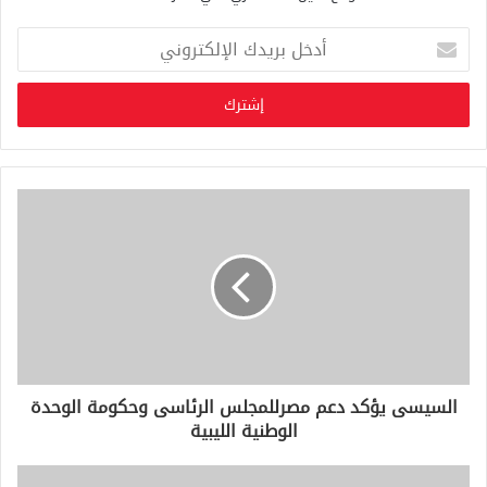
أ
د
خ
ل
ب
ر
ي
د
ك
ا
ل
إ
ل
ك
ت
ر
و
السيسى يؤكد دعم مصرللمجلس الرئاسى وحكومة الوحدة
ن
الوطنية الليبية
ي