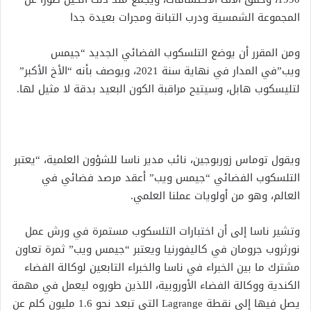
المجموعة الشمسية ودرب التبانة ومجرات بعيدة جدا
ومن المقرر أن يوضع التلسكوب الفضائي الجديد “جيمس
ويب”في المدار في نهاية سنة 2021، ويوصف بأنه “الأخ الأكبر”
لتليسكوب هابل، وسيتيح مراقبة الكون البعيد بدقة لا مثيل لها.
ويقول توماس زوربوجين، نائب مدير ناسا للشؤون العلمية، “يعتبر
التلسكوب الفضائي “جيمس ويب” أعقد مرصد فضائي في
العالم، وهو من أولويات عملنا العلمي.
وتشير ناسا إلى أن اختبارات التلسكوب مستمرة في ورش عمل
نورثروب جرومان في كاليفورنيا ويعتبر “جيمس ويب” ثمرة تعاون
مشترك ما بين الخبراء في ناسا والخبراء التابعين لوكالة الفضاء
الكندية ووكالة الفضاء الأوروبية، اللذين طوروه ليعمل في مهمة
يصل فيها إلى نقطة Lagrange التي تبعد نحو 1.6 مليون كلم عن