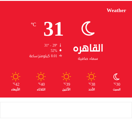
Weather
31
℃
القاهره
31º - 29º
52%
8.01 كيلومتر/ساعة
سماء صافية
42
40
39
38
30
℃
℃
℃
℃
℃
السبت
الأحد
الأثنين
الثلاثاء
الأربعاء