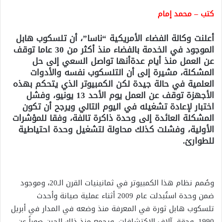
كتب – محمد إمام
أعلنت وكالة الفضاء الأمريكية “ناسا”، أن تلسكوب هابل
الموجود في الخدمة بالفضاء منذ أكثر من 30 عاما توقف
عن العمل منذ أيام عدةأنها تواصل السعي إلى حل
المشكلة، مشيرة إلى أن التلسكوب نفسه والأدوات
العلمية في حالة جيدة لكن الكمبيوتر الذي يتحكم بهذه
الأجهزة توقف عن العمل يوم الأحد 13 يونيو، وفشل
اختبار لإعادة تشغيله في اليوم التالي ويرجح أن تكون
المشكلة العائدة إلى وحدة ذاكرة تالفة، وفقا للمؤشرات
الأولية، وفشلت كذلك محاولة لتشغيل وحدة احتياطية
للطوارئ.
وصُمم نظام هذا الكمبيوتر في ثمانينيات القرن الـ20، وموجود
ضمن وحدة استُبدلت عام 2009 أثناء عملية صيانة وأحدث
تلسكوب هابل ثورة في المعرفة منذ وضعه في المدار في أبريل
1990، وحقق آلاف الاكتشافات، ويجمع منذ ذلك الحين صوراً عن