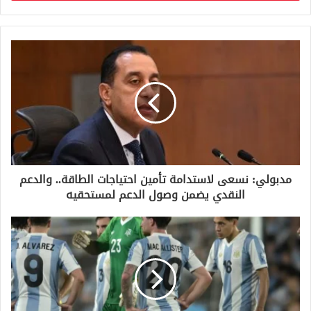
ب
ر
ي
د
ك
ا
ل
إ
ل
ك
ت
ر
و
مدبولي: نسعى لاستدامة تأمين احتياجات الطاقة.. والدعم
ن
النقدي يضمن وصول الدعم لمستحقيه
ي