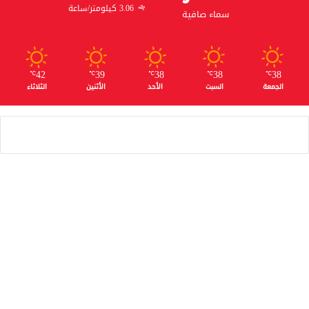
3.06 كيلومتر/ساعة
سماء صافية
42
39
38
38
38
℃
℃
℃
℃
℃
الجمعة
السبت
الأحد
الأثنين
الثلاثاء