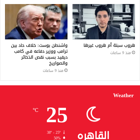
هروب سبتة أم هروب غيرها
واشنطن بوست: خلاف حاد بين
ترامب ووزير دفاعه في كامب
منذ 9 ساعات
ديفيد بسبب نقص الذخائر
والصواريخ
منذ 9 ساعات
Weather
25
℃
القاهره
38º - 25º
50%