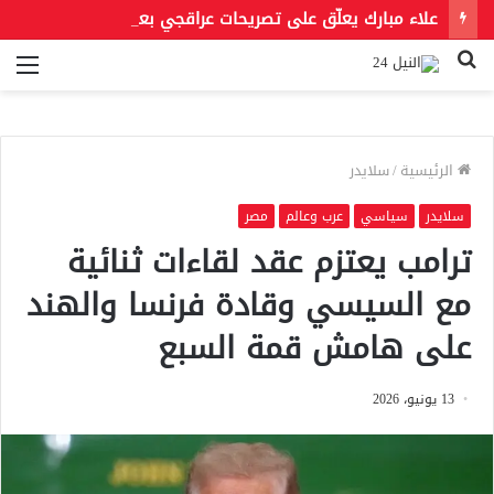
علاء مبارك يعلّق على تصريحات عراقجي بعد حادث مسيّرة دمياط مستشهدًا بمقولة لعمر بن الخطاب
بحث
الق
عن
الرئيسية
/
سلايدر
سلايدر
سياسي
عرب وعالم
مصر
ترامب يعتزم عقد لقاءات ثنائية
مع السيسي وقادة فرنسا والهند
على هامش قمة السبع
13 يونيو، 2026