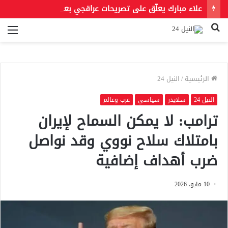
علاء مبارك يعلّق على تصريحات عراقجي بعد حادث مسيّرة دمياط مستشهدًا بمقولة لعمر بن الخطاب
بحث
الق
عن
الرئيسية
/
النيل 24
النيل 24
سلايدر
سياسي
عرب وعالم
ترامب: لا يمكن السماح لإيران
بامتلاك سلاح نووي وقد نواصل
ضرب أهداف إضافية
10 مايو، 2026