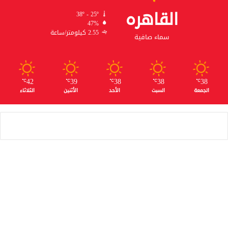
القاهره
38º - 25º
47%
2.55 كيلومتر/ساعة
سماء صافية
42
39
38
38
38
℃
℃
℃
℃
℃
الجمعة
السبت
الأحد
الأثنين
الثلاثاء