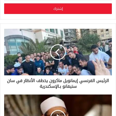
خ
ل
ب
ر
ي
د
ك
ا
ل
إ
ل
ك
ت
ر
و
الرئيس الفرنسي إيمانويل ماكرون يخطف الأنظار في سان
ن
ستيفانو بـالإسكندرية
ي