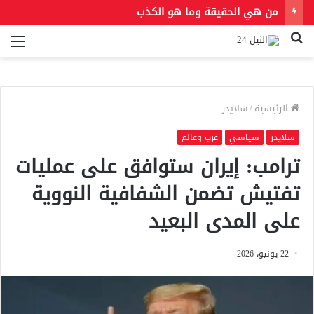
من هي الحقيقة وما هو الكذب
بحث
الق
عن
الرئيسية
/
سلايدر
سلايدر
سياسي
عرب وعالم
ترامب: إيران ستوافق على عمليات
تفتيش تضمن الشفافية النووية
على المدى البعيد
22 يونيو، 2026