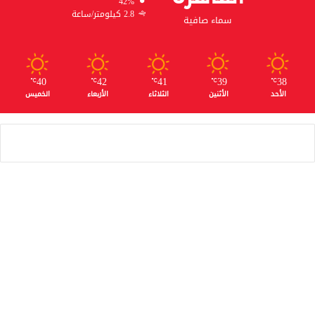
42%
2.8 كيلومتر/ساعة
سماء صافية
40
42
41
39
38
℃
℃
℃
℃
℃
الأحد
الأثنين
الثلاثاء
الأربعاء
الخميس