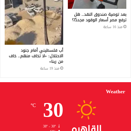
بعد توصية صندوق النقد.. هل
ترفع مصر أسعار الوقود مجددًا؟
منذ 16 ساعة
أب فلسطيني أمام جنود
الاحتلال: «لا تخاف منهم.. خاف
من ربنا»
منذ 19 ساعة
Weather
30
℃
القاهره
38º - 30º