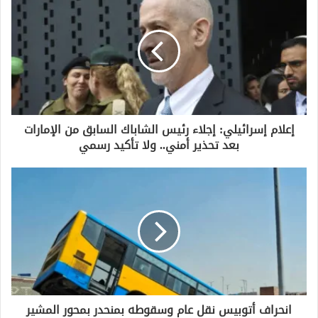
ك
ا
ل
إ
ل
ك
ت
ر
و
إعلام إسرائيلي: إجلاء رئيس الشاباك السابق من الإمارات
ن
بعد تحذير أمني.. ولا تأكيد رسمي
ي
انحراف أتوبيس نقل عام وسقوطه بمنحدر بمحور المشير