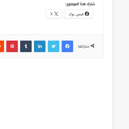
شارك هذا الموضوع:
فيس بوك
X
فيسبوك
تويتر
لينكدإن
‏Tumblr
بينتيريست
شاركها