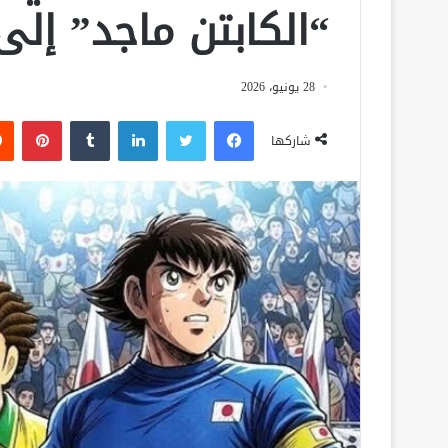
“الكابتن ماجد” إلى 
28 يونيو، 2026
فيسبوك
تويتر
لينكدإن
‏Tumblr
بينتيريست
شاركها