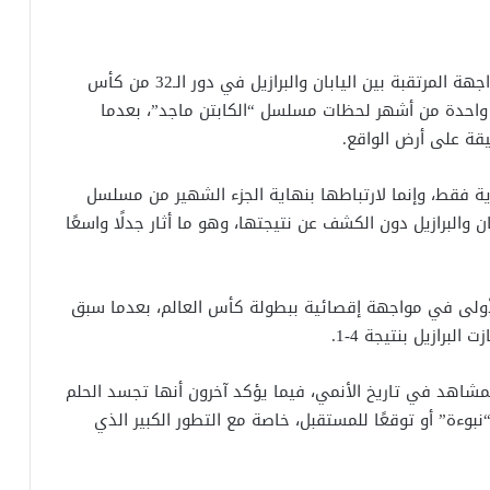
تتجه أنظار عشاق كرة القدم والأنمي، غدًا، إلى المواجهة المرتقبة بين اليابان والبرازيل في دور الـ32 من كأس
الأذهان واحدة من أشهر لحظات مسلسل “الكابتن ماجد”، بعدما
يقة على أرض الواقع.
ة فقط، وإنما لارتباطها بنهاية الجزء الشهير من مسلسل
ن والبرازيل دون الكشف عن نتيجتها، وهو ما أثار جدلًا واسعًا
الأولى في مواجهة إقصائية ببطولة كأس العالم، بعدما سبق
المشاهد في تاريخ الأنمي، فيما يؤكد آخرون أنها تجسد الحلم
وءة” أو توقعًا للمستقبل، خاصة مع التطور الكبير الذي