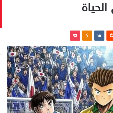
الحياة
‏Reddit
‏VKontakte
Odnoklassniki
بوكيت