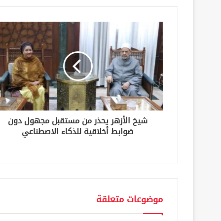
د
ك
ا
ل
إ
ل
ك
ت
ر
و
ن
شيخ الأزهر يحذر من مستقبل مجهول دون
ي
ضوابط أخلاقية للذكاء الاصطناعي
موضوعات متعلقة