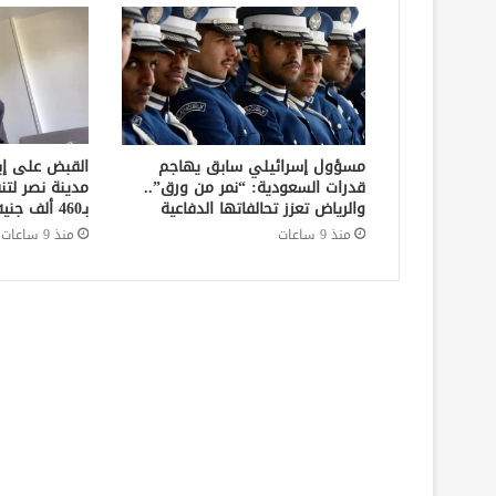
مسؤول إسرائيلي سابق يهاجم
القبض على إ
قدرات السعودية: “نمر من ورق”..
مدينة نصر لتن
والرياض تعزز تحالفاتها الدفاعية
بـ460 ألف جنيه في قضايا نفقة
منذ 9 ساعات
منذ 9 ساعات