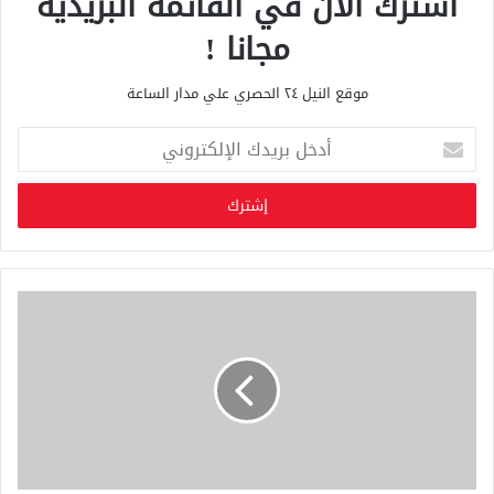
اشترك الان في القائمة البريدية
مجانا !
موقع النيل ٢٤ الحصري علي مدار الساعة
أ
د
خ
ل
ب
ر
ي
د
ك
ا
ل
إ
ل
ك
ت
ر