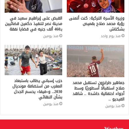
وزيرة الأسرة التركية: كنت أتمنى
القبض على إبراهيم سعيد في
رؤية محمد صلاح بقميص
مدينة نصر لتنفيذ حكمين قضائيين
بشكتاش
بـ460 ألف جنيه في قضايا نفقة
منذ يوم واحد
منذ يومين
حزب إسباني يطالب باستبعاد
جماهير طرابزون تستقبل محمد
المغرب من استضافة مونديال
صلاح استقبالًا أسطوريًا وسط
2030.. و«فيفا» يحسم الجدل
أجواء احتفالية حاشدة .. شاهد
بشأن النهائي
الفيديو ..
منذ يومين
منذ يومين
Weather