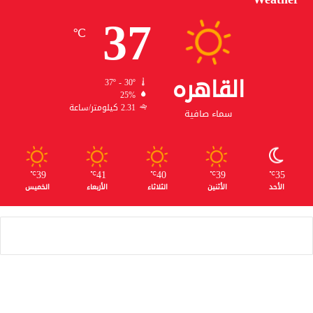
37
℃
القاهره
37º - 30º
25%
2.31 كيلومتر/ساعة
سماء صافية
39
41
40
39
35
℃
℃
℃
℃
℃
الأحد
الأثنين
الثلاثاء
الأربعاء
الخميس