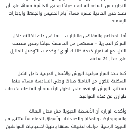
التجارية من الساعة السابعة صباحًا وحتى العاشرة مساءً، على أن
تمتد حتى الحادية عشرة مساءً أيام الخميس والجمعة والإجازات
الرسمية.
أما المطاعم والمقاهي والبازارات – بما في ذلك الكائنة داخل
المراكز التجارية – فستعمل من الخامسة صباحًا وحتى منتصف
الليل، مع استمرار خدمة “التيك أواي” وخدمات التوصيل للمنازل
على مدار 24 ساعة.
كما حدد القرار مواعيد الورش والأعمال الحرفية داخل الكتل
السكنية لتكون من الثامنة صباحًا وحتى السادسة مساءً، بينما
تستثنى الورش الواقعة على الطرق الرئيسية أو المتصلة بخدمات
طوارئ من هذه المواعيد.
وأكدت الوزارة أن الأنشطة الحيوية مثل محال البقالة
والسوبرماركت والمخابز والصيدليات وأسواق الجملة ستُستثنى من
القيود الزمنية، مراعاة لطبيعة عملها وتلبية لاحتياجات المواطنين