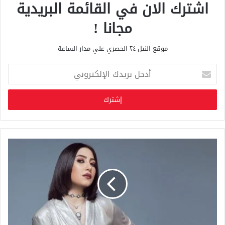
اشترك الان في القائمة البريدية
مجانا !
موقع النيل ٢٤ الحصري علي مدار الساعة
أ
د
خ
ل
ب
ر
ي
د
ك
ا
ل
إ
ل
ك
ت