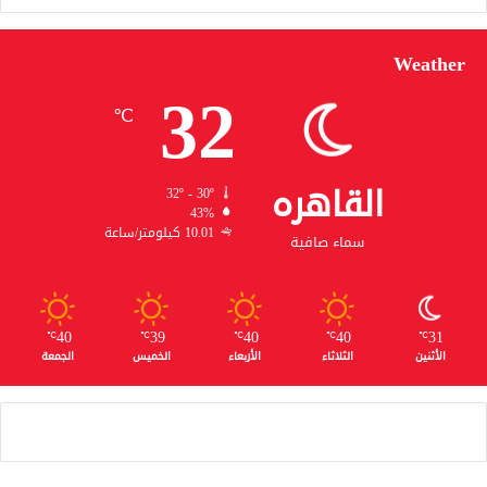
Weather
32
℃
القاهره
32º - 30º
43%
10.01 كيلومتر/ساعة
سماء صافية
40
39
40
40
31
℃
℃
℃
℃
℃
الأثنين
الثلاثاء
الأربعاء
الخميس
الجمعة