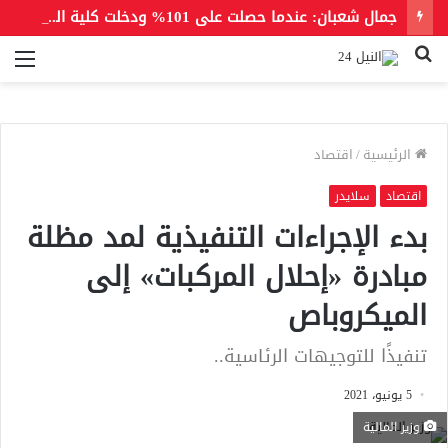
جمال شعبان: عندما حصلت على 101% ودخلت كلية الطب لم يسمع عنها أحد.. لكن عندما رقصت مع الهضبة أصبحت حديث المدينة
بحث
الق
عن
الرئيسية
/
اقتصاد
اقتصاد
سلايدر
بدء الإجراءات التنفيذية لمد مظلة
مبادرة «إحلال المركبات» إلى
الميكروباص
تنفيذًا للتوجيهات الرئاسية..
5 يونيو، 2021
وزير المالية