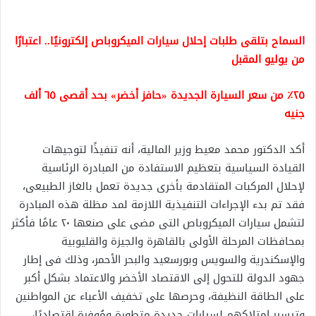
السماح بتلقى طلبات إحلال سيارات الميكروباص إلكترونيًا.. اعتبارًا
من يوليو المقبل
٢٥٪ من سعر السيارة الجديدة «حافز أخضر» بحد أقصى ٦٥ ألف
جنيه
أكد الدكتور محمد معيط وزير المالية، أنه تنفيذًا لتوجيهات
القيادة السياسية بتعظيم الاستفادة من المبادرة الرئاسية
لإحلال المركبات المتقادمة بأخرى جديدة تعمل بالغاز الطبيعى،
فقد تم بدء الإجراءات التنفيذية اللازمة لمد مظلة هذه المبادرة
لتشمل سيارات الميكروباص التى مضى على صنعها ٢٠ عامًا فأكثر
بمحافظات المرحلة الأولى بالقاهرة والجيزة والقليوبية
والإسكندرية والسويس وبورسعيد والبحر الأحمر، وذلك فى إطار
جهود الدولة للتحول إلى الاقتصاد الأخضر والاعتماد بشكل أكبر
على الطاقة النظيفة، وحرصها على تخفيف الأعباء عن المواطنين
وتيسير امتلاكهم لسيارات جديدة متطورة ومُوفرة اقتصاديًا،