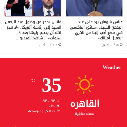
عباس شومان يرد على عبد
فانس يحذر من وصول عبد الرحمن
الرحمن السيد: «سائق التاكسي
السيد إلى رئاسة أمريكا: «لا قدر
في مصر أحب إلينا من ناكري
الله أن يصبح رئيسًا بعد 3
الجميل أمثالك»
سنوات» .. شاهد الفيديو ..
منذ ساعتين
منذ 4 ساعات
Weather
35
℃
القاهره
38º - 28º
21%
0.75 كيلومتر/ساعة
سماء صافية