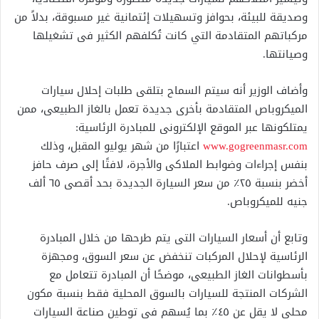
وصديقة للبيئة، بحوافز وتسهيلات إئتمانية غير مسبوقة، بدلاً من
مركباتهم المتقادمة التي كانت تُكلفهم الكثير فى تشغيلها
وصيانتها.
وأضاف الوزير أنه سيتم السماح بتلقى طلبات إحلال سيارات
الميكروباص المتقادمة بأخرى جديدة تعمل بالغاز الطبيعى، ممن
يمتلكونها عبر الموقع الإلكترونى للمبادرة الرئاسية:
www.gogreenmasr.com
اعتبارًا من شهر يوليو المقبل، وذلك
بنفس إجراءات وضوابط الملاكى والأجرة، لافتًا إلى صرف حافز
أخضر بنسبة ٢٥٪ من سعر السيارة الجديدة بحد أقصى ٦٥ ألف
جنيه للميكروباص.
وتابع أن أسعار السيارات التى يتم طرحها من خلال المبادرة
الرئاسية لإحلال المركبات تنخفض عن سعر السوق، ومجهزة
بأسطوانات الغاز الطبيعى، موضحًا أن المبادرة تتعامل مع
الشركات المنتجة للسيارات بالسوق المحلية فقط بنسبة مكون
محلى لا يقل عن ٤٥٪ بما يُسهم فى توطين صناعة السيارات