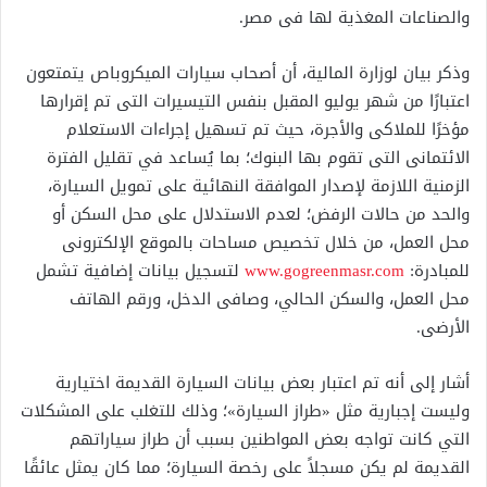
والصناعات المغذية لها فى مصر.
وذكر بيان لوزارة المالية، أن أصحاب سيارات الميكروباص يتمتعون
اعتبارًا من شهر يوليو المقبل بنفس التيسيرات التى تم إقرارها
مؤخرًا للملاكى والأجرة، حيث تم تسهيل إجراءات الاستعلام
الائتمانى التى تقوم بها البنوك؛ بما يُساعد في تقليل الفترة
الزمنية اللازمة لإصدار الموافقة النهائية على تمويل السيارة،
والحد من حالات الرفض؛ لعدم الاستدلال على محل السكن أو
محل العمل، من خلال تخصيص مساحات بالموقع الإلكترونى
للمبادرة:
www.gogreenmasr.com
لتسجيل بيانات إضافية تشمل
محل العمل، والسكن الحالي، وصافى الدخل، ورقم الهاتف
الأرضى.
أشار إلى أنه تم اعتبار بعض بيانات السيارة القديمة اختيارية
وليست إجبارية مثل «طراز السيارة»؛ وذلك للتغلب على المشكلات
التي كانت تواجه بعض المواطنين بسبب أن طراز سياراتهم
القديمة لم يكن مسجلاً على رخصة السيارة؛ مما كان يمثل عائقًا