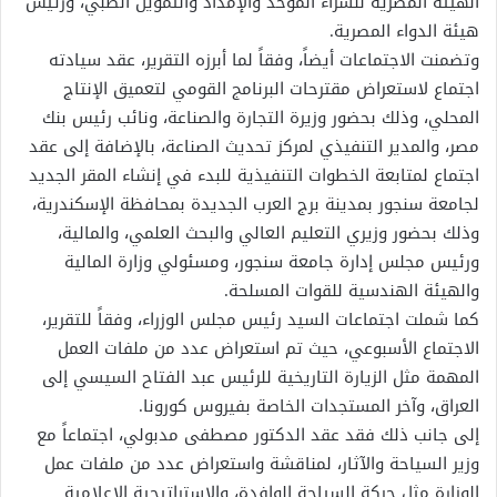
الهيئة المصرية للشراء الموحد والإمداد والتموين الطبي، ورئيس
هيئة الدواء المصرية.
وتضمنت الاجتماعات أيضاً، وفقاً لما أبرزه التقرير، عقد سيادته
اجتماع لاستعراض مقترحات البرنامج القومي لتعميق الإنتاج
المحلي، وذلك بحضور وزيرة التجارة والصناعة، ونائب رئيس بنك
مصر، والمدير التنفيذي لمركز تحديث الصناعة، بالإضافة إلى عقد
اجتماع لمتابعة الخطوات التنفيذية للبدء في إنشاء المقر الجديد
لجامعة سنجور بمدينة برج العرب الجديدة بمحافظة الإسكندرية،
وذلك بحضور وزيري التعليم العالي والبحث العلمي، والمالية،
ورئيس مجلس إدارة جامعة سنجور، ومسئولي وزارة المالية
والهيئة الهندسية للقوات المسلحة.
كما شملت اجتماعات السيد رئيس مجلس الوزراء، وفقاً للتقرير،
الاجتماع الأسبوعي، حيث تم استعراض عدد من ملفات العمل
المهمة مثل الزيارة التاريخية للرئيس عبد الفتاح السيسي إلى
العراق، وآخر المستجدات الخاصة بفيروس كورونا.
إلى جانب ذلك فقد عقد الدكتور مصطفى مدبولي، اجتماعاً مع
وزير السياحة والآثار، لمناقشة واستعراض عدد من ملفات عمل
الوزارة مثل حركة السياحة الوافدة، والاستراتيجية الإعلامية