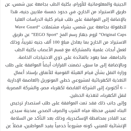
الجينية والمعلوماتية للأورام، بكلية الطب بجامعة عين شمس، عن
طريق الاستيراد من الخارج، في حدود خمسة ملايين جنيه، هذا
بالإضافة إلى الموافقة على طلب قيام كلية الدراسات العليا
للطفولة بجامعة عين شمس، بشراء مشتملات “Wave Guard
Original Caps” لزوم جهاز رسم المخ “EEGO Sport” عن طريق
الاستيراد من الخارج بما يعادل مبلغ 100 ألف جنيه تقريباً، وذلك
لعمل أبحاث علمية بالمشاركة مع قسم الأعصاب بكلية الطب
بالجامعة، مما يعود بالفائدة على ذوي الاحتياجات الخاصة.
وبالإضافة إلى ما سبق، تضمنت القرارات أيضاً الموافقة على طلب
وزارة النقل بشأن قيام الهيئة القومية للأنفاق بإسناد أعمال
التغذية الكهربائية لمشروعي خطي المونوريل (العاصمة الإدارية
– 6 أكتوبر)، إلى الشركة القابضة لكهرباء مصر، والشركة المصرية
لنقل الكهرباء، لتغذية الخطين.
وإلى جانب ذلك فقد تمت الموافقة على طلب استصدار ترخيص
البناء لمبنى محطة مياه الشرب والصرف الصحي بمدينة سيدى
عبد القادر بمحافظة الإسكندرية، وذلك بعد التأكد من السلامة
الإنشائية للمبنى، كونه مشروعاً خدمياً يفيد المواطنين، فضلاً عن