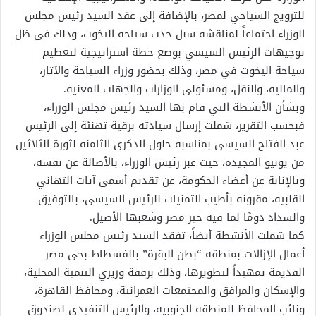
للترويج السياحي لمصر، بالإضافة إلى عقد السيد رئيس مجلس
الوزراء اجتماعاً لمناقشة سبل جذب سياحة اليخوت، وذلك في ظل
توجيهات الرئيس السيسي بوضع خطة استراتيجية لتعظيم
سياحة اليخوت في مصر، وذلك بحضور وزراء السياحة والآثار،
والمالية، والنقل، ومسئولي الوزارات والجهات المعنية.
وبشأن الأنشطة التي قام بها السيد رئيس مجلس الوزراء،
فبحسب التقرير، شملت إرسال سيادته برقية تهنئة إلى الرئيس
عبد الفتاح السيسي بمناسبة حلول الذكرى الثامنة لثورة الثلاثين
من يونيو المجيدة، حيث عبر رئيس الوزراء، بالأصالة عن نفسه،
وبالإنابة عن أعضاء الحكومة، عن تقديم أسمى آيات التهاني
القلبية، مقرونة بأطيب التمنيات للرئيس السيسي، بالتوفيق
والسداد دومًا لما فيه خير مصر وشعبها الأصيل.
كما شملت الأنشطة أيضاً، تفقد السيد رئيس مجلس الوزراء
أعمال الإزالات بمنطقة “بطن البقرة” بالفسطاط بحي مصر
القديمة تمهيداً لتطويرها، وذلك برفقة وزيري التنمية المحلية،
والإسكان والمرافق والمجتمعات العمرانية، ومحافظ القاهرة،
ونائب المحافظ للمنطقة الجنوبية، والرئيس التنفيذي لصندوق