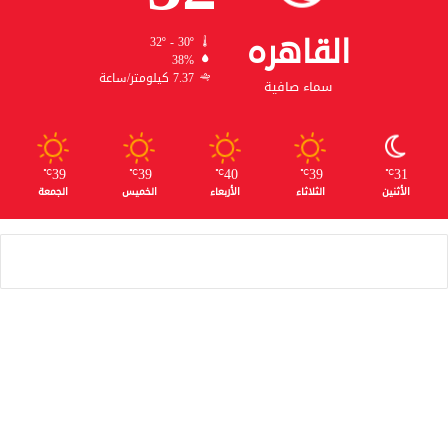
القاهره
32º - 30º
38%
7.37 كيلومتر/ساعة
سماء صافية
39
39
40
39
31
℃
℃
℃
℃
℃
الأثنين
الثلاثاء
الأربعاء
الخميس
الجمعة