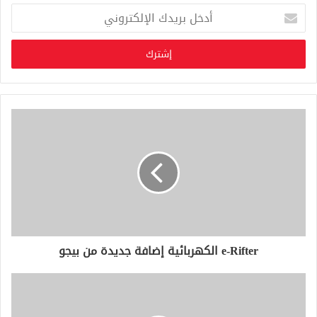
أ
د
خ
ل
ب
ر
ي
د
ك
ا
ل
إ
ل
ك
ت
ر
و
e-Rifter الكهربائية إضافة جديدة من بيجو
ن
ي