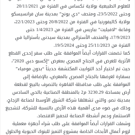
للعلوم الطبيعية بولاية تكساس في الفترة من 20/11/2021
وحتى 23/5/2022، ومتحف “دي يونج” بمدينة سان فرانسيسكو
بولاية كاليفورنيا في الفترة من 20/8/2022 وحتى 22/1/2023،
وقاعة “لافيليت” بباريس في الفترة من 1/4/2023 حتى
17/9/2023، والمتحف الأسترالي بمدينة سيدنى بأستراليا في
الفترة من 25/11/2023 وحتى 19/5/2024.
كما تضمنت القرارات أيضاً الموافقة على طلب سفر إحدى القطع
الأثرية للعرض في الجناح المصري بمعرض “إكسبو دبي 2020″،
حيث تم اختيار أحد التوابيت المكتشفة حديثاً “بدون مومياء”
بسقارة لعرضها بالجناح المصري بالمعرض، بالإضافة إلى
الموافقة على طلب محافظة القاهرة بالتصرف بالبيع لقطعة
أرض بمساحة 3230.29 م2 بالمنطقة الصناعية بالحي السادس
بمدينة نصر، والتي تشغلها شركة الشرق الأوسط لصناعة الزجاج،
وذلك في ضوء مدى أهمية هذه الأرض بالنسبة للشركة، لتشجيع
الاستثمار ودعم أنشطة الصناعة لتحفيز الاقتصاد.
وشملت القرارات أيضاً الموافقة على طلب شراء أجهزة معملية
لزوم أعمال الأبحاث الخاصة بمشروع التميز للبنوك الحيوية والحلول