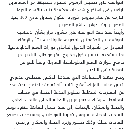
الموافقة على تخفيض الرسوم المقترح تحصيلها من المسافرين
الراغبين في استخراج شهادات معتمدة تثبت تلقيهم الجرعات
اللازمة من لقاح فيروس كورونا، لتكون بمقابل مادي 100 جنيه
للمصريين و10 دولارات لغير المصريين.
وأيضاً فقد تمت الموافقة على مشروع قرار بشأن الاتفاقية
الموقعة بين الحكومتين المصرية، والبولندية، بشأن الإعفاء
المتبادل من تأشيرات الدخول لحاملي جوازات السفر الدبلوماسية،
بما يستهدف تيسير دخول وخروج سفر مواطني البلدين من
حاملي جوازات السفر الدبلوماسية السارية، وفقاً للقوانين
المطبقة في البلدين.
وعلى صعيد الاجتماعات التي عقدها الدكتور مصطفى مدبولي
رئيس مجلس الوزراء، أوضح التقرير أنه تم عقد اجتماع لبحث عدد
من المقترحات المتعلقة بتطوير الخدمة الطبية في مختلف
المحافظات، وذلك بحضور وزيري التعليم العالي والبحث العلمى،
والصحة والسكان، بالإضافة إلى عقد اجتماع لمتابعة جهود توفير
اللقاحات المضادة لفيروس كورونا للمواطنين، ومستجدات تصنيع
اللقاحات محليًا، وذلك بحضور وزيرة الصحة والسكان، ورئيس