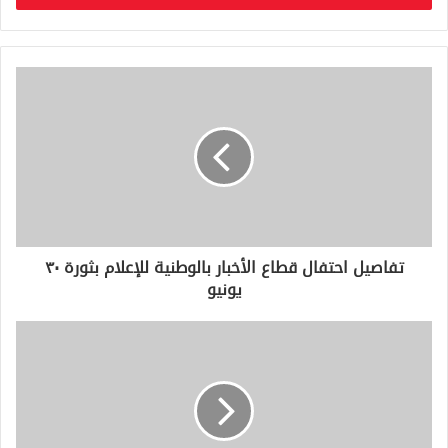
ب
ر
ي
د
ك
ا
ل
إ
ل
ك
ت
ر
و
تفاصيل احتفال قطاع الأخبار بالوطنية للإعلام بثورة ٣٠
ن
يونيو
ي