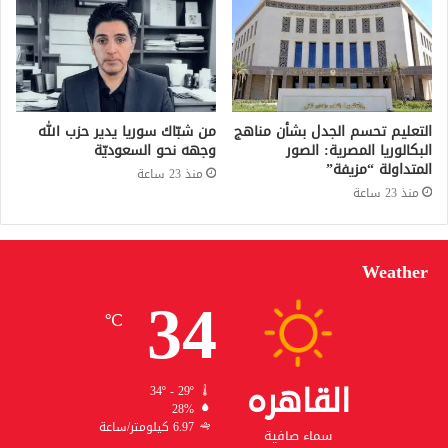
التعليم تحسم الجدل بشأن مناهج
من شبّاك سوريا يدير حزب الله
البكالوريا المصرية: الصور
وجهه نحو السعوديّة
المتداولة “مزيفة”
منذ 23 ساعة
منذ 23 ساعة
Weather
34
℃
القاهره
34º - 29º
28%
6.97 كيلومتر/ساعة
سماء صافية