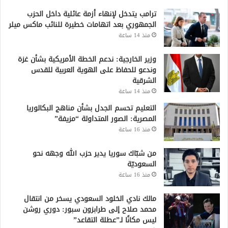
ترامب يتدخل لإنهاء أزمة عائلية داخل الحزب
الجمهوري بعد اتهامات خطيرة للنائب ماكس ميلر
منذ 14 ساعة
وزير الخارجية: ندعم الخطة الأمريكية بشأن غزة
وندعو للحفاظ على الهوية العربية للقدس
الشرقية
منذ 14 ساعة
التعليم تحسم الجدل بشأن مناهج البكالوريا
المصرية: الصور المتداولة “مزيفة”
منذ 16 ساعة
من شبّاك سوريا يدير حزب الله وجهه نحو
السعوديّة
منذ 16 ساعة
مالك نادي الخلود السعودي يسخر من انتقال
محمد صلاح إلى طرابزون سبور: دوري روشن
ليس مكانًا لـ”عطلة التقاعد”