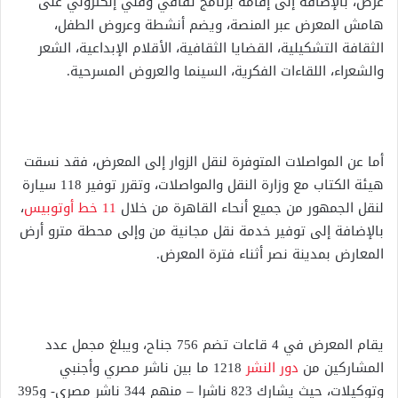
عرض، بالإضافة إلى إقامة برنامج ثقافي وفني إلكتروني على
هامش المعرض عبر المنصة، ويضم أنشطة وعروض الطفل،
الثقافة التشكيلية، القضايا الثقافية، الأقلام الإبداعية، الشعر
والشعراء، اللقاءات الفكرية، السينما والعروض المسرحية.
أما عن المواصلات المتوفرة لنقل الزوار إلى المعرض، فقد نسقت
هيئة الكتاب مع وزارة النقل والمواصلات، وتقرر توفير 118 سيارة
لنقل الجمهور من جميع أنحاء القاهرة من خلال
11 خط أوتوبيس
،
بالإضافة إلى توفير خدمة نقل مجانية من وإلى محطة مترو أرض
المعارض بمدينة نصر أثناء فترة المعرض.
يقام المعرض في 4 قاعات تضم 756 جناح، ويبلغ مجمل عدد
المشاركين من
دور النشر
1218 ما بين ناشر مصري وأجنبي
وتوكيلات، حيث يشارك 823 ناشرا – منهم 344 ناشر مصري- و395