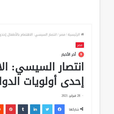
الرئيسية
/
مصر
/
انتصار السيسي: الاهتمام بالأطفال إحدى 
مصر
أخر الأخبار
انتصار السيسي: الا
إحدى أولويات الدو
28 فبراير، 2021
فيسبوك
تويتر
لينكدإن
‏Tumblr
بينتيريست
شاركها