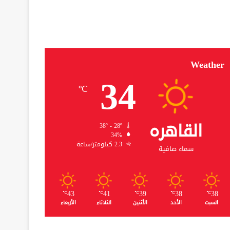
Weather
34
℃
القاهره
38º - 28º
34%
2.3 كيلومتر/ساعة
سماء صافية
43
41
39
38
38
℃
℃
℃
℃
℃
السبت
الأحد
الأثنين
الثلاثاء
الأربعاء