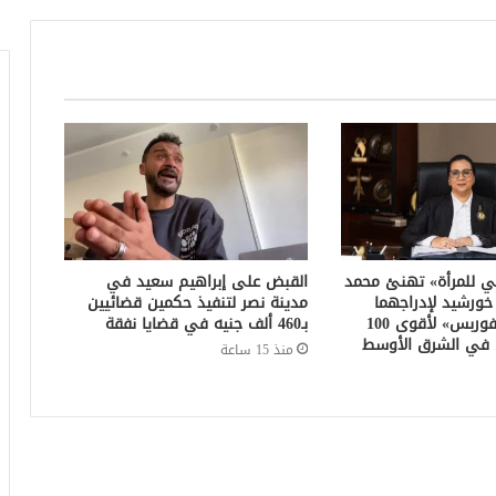
ي للمرأة» تهنئ محمد
القبض على إبراهيم سعيد في
 خورشيد لإدراجهما
مدينة نصر لتنفيذ حكمين قضائيين
ضمن قائمة «فوربس» لأقوى 100
بـ460 ألف جنيه في قضايا نفقة
 في الشرق الأوسط
منذ 15 ساعة