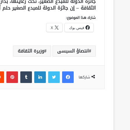
جائزة الدولة للمبدع الصغير، تحت رعايتها، بدار 
الثقافة – إن جائزة الدولة للمبدع الصغير حلم
شارك هذا الموضوع:
فيس بوك
X
انتصاؤ السيسى
وزيرة الثقافة
فيسبوك
تويتر
لينكدإن
‏Tumblr
بينتيريست
شاركها