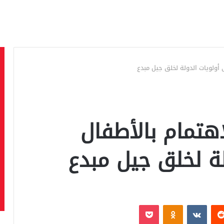
أولويات الدولة لخلق جيل مبدع
هتمام بالأطفال
لة لخلق جيل مبدع
‏Reddit
‏VKontakte
Odnoklassniki
بوكيت