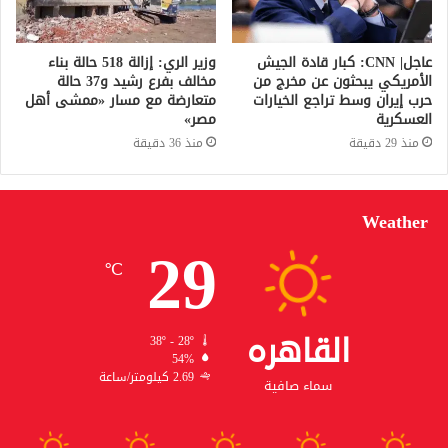
عاجل| CNN: كبار قادة الجيش
وزير الري: إزالة 518 حالة بناء
الأمريكي يبحثون عن مخرج من
مخالف بفرع رشيد و37 حالة
حرب إيران وسط تراجع الخيارات
متعارضة مع مسار «ممشى أهل
العسكرية
مصر»
منذ 29 دقيقة
منذ 36 دقيقة
Weather
29
℃
القاهره
38º - 28º
54%
2.69 كيلومتر/ساعة
سماء صافية