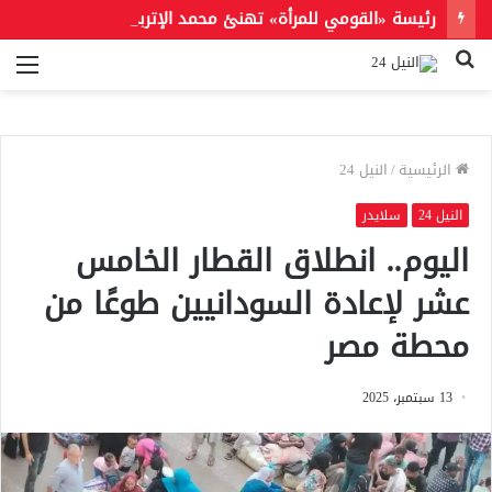
رئيسة «القومي للمرأة» تهنئ محمد الإتربي وداليا خورشيد لإدراجهما ضمن قائمة «فوربس» لأقوى 100 رئيس تنفيذي في الشرق الأوسط
بحث
الق
عن
الرئيسية
/
النيل 24
النيل 24
سلايدر
اليوم.. انطلاق القطار الخامس
عشر لإعادة السودانيين طوعًا من
محطة مصر
13 سبتمبر، 2025