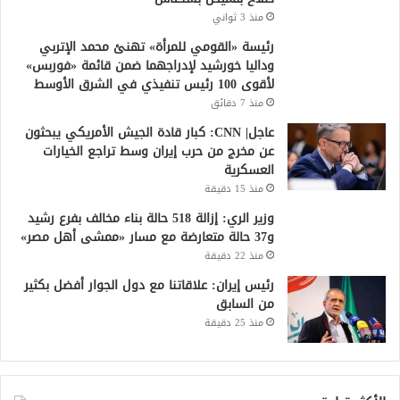
منذ 3 ثواني
رئيسة «القومي للمرأة» تهنئ محمد الإتربي
وداليا خورشيد لإدراجهما ضمن قائمة «فوربس»
لأقوى 100 رئيس تنفيذي في الشرق الأوسط
منذ 7 دقائق
عاجل| CNN: كبار قادة الجيش الأمريكي يبحثون
عن مخرج من حرب إيران وسط تراجع الخيارات
العسكرية
منذ 15 دقيقة
وزير الري: إزالة 518 حالة بناء مخالف بفرع رشيد
و37 حالة متعارضة مع مسار «ممشى أهل مصر»
منذ 22 دقيقة
رئيس إيران: علاقاتنا مع دول الجوار أفضل بكثير
من السابق
منذ 25 دقيقة