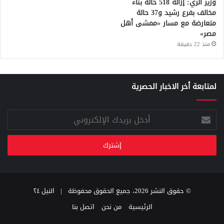
وزير الري: إزالة 518 حالة بناء
مخالف بفرع رشيد و37 حالة
متعارضة مع مسار «ممشى أهل
مصر»
منذ 22 دقيقة
لمتابعة أخر الاخبار الحصرية
أدخل
بريدك
الإلكتروني
© حقوق النشر 2026، جميع الحقوق محفوظة |
النيل ٢٤
الرئيسية
من نحن
اتصل بنا