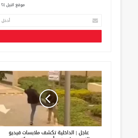
موقع النيل ٢٤ الحصري علي مدار الساعة
أ
د
خ
ل
ب
ر
ي
د
ك
ا
ل
إ
ل
ك
ت
ر
و
ن
عاجل | الداخلية تكشف ملابسات فيديو
ي