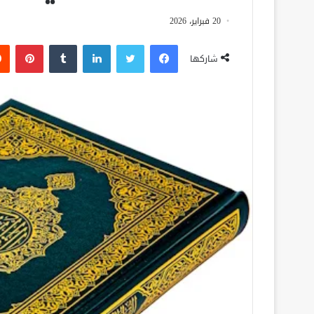
20 فبراير، 2026
فيسبوك
تويتر
لينكدإن
‏Tumblr
بينتيريست
شاركها