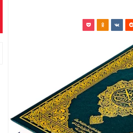
‏Reddit
‏VKontakte
Odnoklassniki
بوكيت