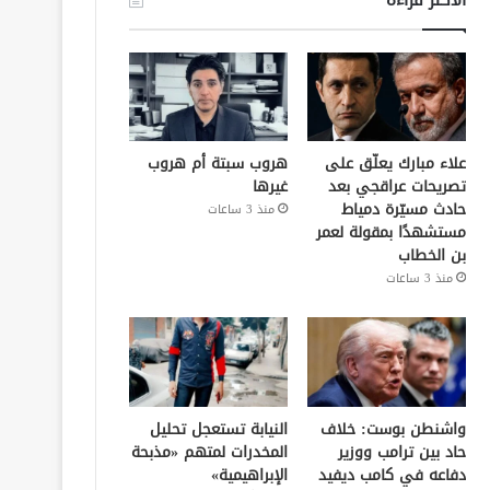
علاء مبارك يعلّق على
هروب سبتة أم هروب
تصريحات عراقجي بعد
غيرها
حادث مسيّرة دمياط
منذ 3 ساعات
مستشهدًا بمقولة لعمر
بن الخطاب
منذ 3 ساعات
واشنطن بوست: خلاف
النيابة تستعجل تحليل
حاد بين ترامب ووزير
المخدرات لمتهم «مذبحة
دفاعه في كامب ديفيد
الإبراهيمية»