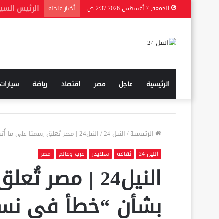
الجمعة, 7 أغسطس 2026 2:37 ص
أخبار عاجلة
الرئيسية
عاجل
مصر
اقتصاد
رياضة
سيارات
الرئيسية
/
النيل 24
/
النيل24 | مصر تُعلق رسميًا على ما أُثير بشأن “خطأ في نسخة من المصحف”
النيل 24
ثقافة
سلايدر
عرب وعالم
مصر
النيل24 | مصر ت
بشأن “خطأ في نس