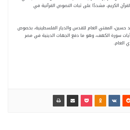
رآن الكريم، مشددًا على ثبات النصوص القرآنية في
حمد حسين، المفتي العام للقدس والديار الفلسطينية، بخصوص
يات سورة الكهف، وهو ما دفع الجهات الدينية في مصر
 العام.
‏Reddit
‏VKontakte
Odnoklassniki
بوكيت
مشاركة عبر البريد
طباعة