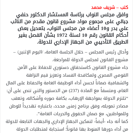
كتب – شريف محمد
وافق مجلس النواب برئاسة المستشار الدكتور حنفي
جبالي على مجموع مواد مشروع قانون مقدم من النائب
علي بدر و10 أعضاء من مجلس النواب، بتعديل بعض
أحكام القانون رقم 10 لسنة 1972 بشأن الفصل بغير
الطريق التأديبي من الجهاز الإداري للدولة.
وأحال رئيس المجلس – خلال الجلسة العامة، /اليوم الإثنين/ –
مشروع القانون لمجلس الدولة للمراجعة.
جاء مشروع القانون كاستحقاق دستوري للحفاظ على الأمن
القومي المصري ولمكافحة الفساد وتعزيز قيم النزاهة
والشفافية ضماناً لحسن أداء الوظيفة العامة والحفاظ على المال
العام، ومتسقاً مع المادة (237) من الدستور والتي تنص على أن:
“تلتزم الدولة بمواجهة الإرهاب، بكافة صوره وأشكاله، وتعقب
مصادر تمويله، وفق برنامج زمنى محدد، باعتباره تهديداً للوطن
وللمواطنين، مع ضمان الحقوق والحريات العامة”.
كما أنه جاء -أيضاً- لتمكين الجهاز الإداري والجهات التابعة للدولة
من أداء دورها المنوط بها قانوناً؛ استجابة لمتطلبات الدولة