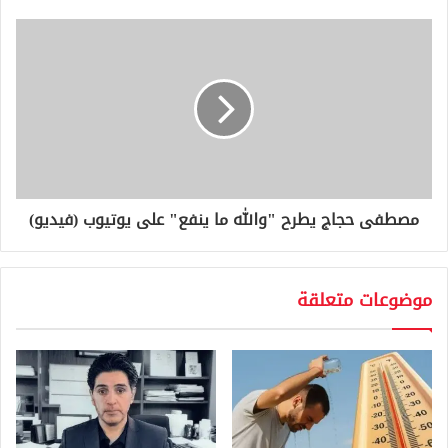
ن
ي
مصطفى حجاج يطرح "والله ما ينفع" على يوتيوب (فيديو)
موضوعات متعلقة