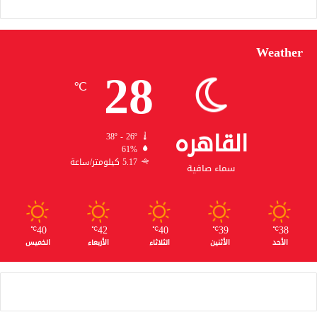
Weather
28
℃
القاهره
38º - 26º
61%
5.17 كيلومتر/ساعة
سماء صافية
40
42
40
39
38
℃
℃
℃
℃
℃
الأحد
الأثنين
الثلاثاء
الأربعاء
الخميس