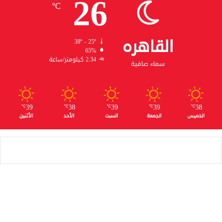
26
℃
القاهره
38º - 25º
65%
2.34 كيلومتر/ساعة
سماء صافية
39
38
39
39
38
℃
℃
℃
℃
℃
الخميس
الجمعة
السبت
الأحد
الأثنين