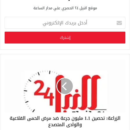
موقع النيل ٢٤ الحصري علي مدار الساعة
أ
د
خ
ل
ب
ر
ي
د
ك
ا
ل
إ
ل
ك
ت
ر
و
الزراعة: تحصين 1.1 مليون جرعة ضد مرض الحمى القلاعية
ن
والوادى المتصدع
ي