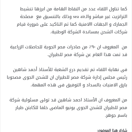
كما تناول اللقاء عدد من النقاط الهامة من ابرزها تنشيط
الترانزيت غير مباشر والـsea air وذلك بالتنسيق مع مصلحة
الجمارك و الجهات االامنية كما تم التاكيد على ضرورة قيام
شركات الشحن بمساندة الشركة الوطنية.
من المعروف ان ٩٠٪؜ من صادرات مصر الجوية للحاصلات الزراعية
قد تمت هذا العام عن شركة مصر للطيران.
فى نهاية اللقاء تم تقديم درع الشعبة للأستاذ أحمد شاهين
رئيس مجلس إدارة شركة مصر للطيران ان للشحن الجوى مصحوبا
بارق الامنيات بالسداد و التوفيق فى هذه المهمة.
من المعروف ان الأستاذ احمد شاهين قد تولى مسئولية شركة
مصر للطيران للشحن الجوى يونيو الماضى خلفا للكابتن طيار
باسم جوهر.
شارك هذا الموضوع: