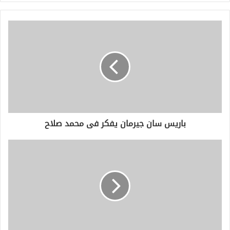
ر
ي
د
ك
ا
ل
إ
ل
ك
ت
ر
و
باريس سان جيرمان يفكر فى محمد صلاح
ن
ي