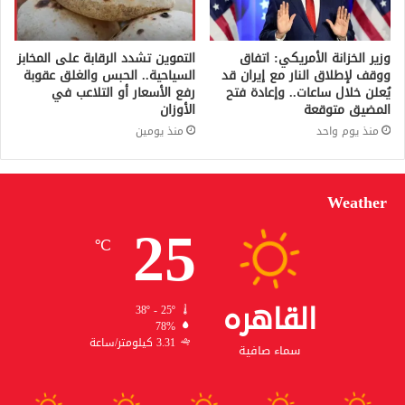
وزير الخزانة الأمريكي: اتفاق
التموين تشدد الرقابة على المخابز
ووقف لإطلاق النار مع إيران قد
السياحية.. الحبس والغلق عقوبة
يُعلن خلال ساعات.. وإعادة فتح
رفع الأسعار أو التلاعب في
المضيق متوقعة
الأوزان
منذ يوم واحد
منذ يومين
Weather
25
℃
القاهره
38º - 25º
78%
3.31 كيلومتر/ساعة
سماء صافية