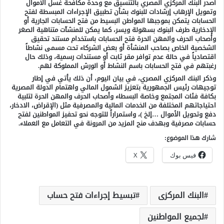
أصدر البنك المركزي المصري بالتنسيق مع وحدة مكافحة غسل الأموال
وتمويل الإرهاب إرشادات للبنوك بشأن تطبيق الإجراءات المبسطة لفتح
الحسابات يتمكن بموجبها المواطن البسيط من فتح الحسابات الجارية أو
الإدخارية طرف البنوك بسهولة ويسر، كما يمكن للمنشآت متناهية الصغر
وأصحاب الحرف والمهن الحرة فتح الحسابات باستخدام مستند تحقيق
الشخصية الخاص بصاحب المنشأة أو بعض الشركاء تحت مسمى نشاطاً
اقتصادياً في حالة عدم توافر مقر ثابت أو مستندات رسمية، وذلك حال
رغبتهم في فتح الحسابات باسم النشاط أو الورش المملوكة لهم.
وذكر البنك المركزي المصري، في بيان اليوم، أن ذلك يأتي في إطار
توجيهات رئيس الجمهورية بتعزيز الشمول المالي واهتمام الدولة المصرية
بكافة فئات المجتمع وخاصة البسطاء وأصحاب الحرف والمهن الحرة لتلبية
احتياجاتهم المختلفة من الخدمات المالية والمصرفية مثل (الإقراض، الادخار،
دفع وتحويل الأموال …إلخ )، واستمراراً للتوجه نحو تحفيز المواطنين لفتح
حسابات مصرفية وبهدف منح المزيد من المرونة في التعامل مع العملاء.
شارك هذا الموضوع:
فيس بوك
X
البنك المركزى
تبسيط إجراءات فتح حساب
لجميع المواطنين