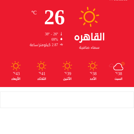
26
℃
القاهره
38º - 26º
69%
2.87 كيلومتر/ساعة
سماء صافية
43
41
39
38
38
℃
℃
℃
℃
℃
السبت
الأحد
الأثنين
الثلاثاء
الأربعاء