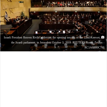
Israeli President Reuven Rivlin addresses the opening session of the 22nd Knesset,
the Israeli parliament, in Jerusalem October 3, 2019. REUTERS/Ronen Zvulun -
RC1A6B80C700