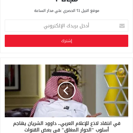
موقع النيل ٢٤ الحصري علي مدار الساعة
أ
د
خ
ل
ب
ر
ي
د
ك
ا
ل
إ
ل
ك
ت
ر
و
في انتقاد لاذع للإعلام العربي.. داوود الشريان يهاجم
ن
أسلوب "الحوار المغلق" في بعض القنوات