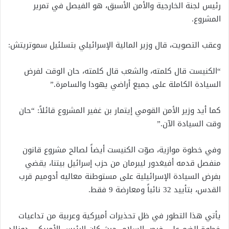
رئيس لجنة الخارجية والأمن الأسبق، هو الفيصل في تمرير
المشروع.
وعقب التصويت، قال وزير المالية الإسرائيلي بتسلئيل سموتريتش:
“الكنيست قال كلمته، والشعب قال كلمته، حان الوقت لفرض
السيادة الكاملة على جميع أراضي يهودا والسامرة.”
كما أيد وزير الأمن القومي إيتمار بن غفير المشروع قائلاً: “حان
وقت السيادة الآن.”
وفي خطوة موازية، صوّت الكنيست أيضاً لصالح مشروع قانون
منفصل قدمه أفيغدور ليبرمان من حزب إسرائيل بيتنا، يقضي
بفرض السيادة الإسرائيلية على مستوطنة معاليه أدوميم قرب
القدس، بتأييد 32 نائباً ومعارضة 9 فقط.
يأتي هذا التطور في ظل تحذيرات أميركية وعربية من تداعيات