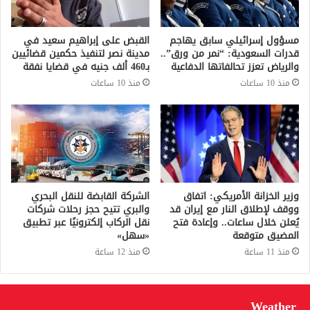
مسؤول إسرائيلي سابق يهاجم
القبض على إبراهيم سعيد في
قدرات السعودية: “نمر من ورق”..
مدينة نصر لتنفيذ حكمين قضائيين
والرياض تعزز تحالفاتها الدفاعية
بـ460 ألف جنيه في قضايا نفقة
منذ 10 ساعات
منذ 10 ساعات
وزير الخزانة الأمريكي: اتفاق
الشركة القابضة للنقل البحري
ووقف لإطلاق النار مع إيران قد
والبري تتيح حجز رحلات شركات
يُعلن خلال ساعات.. وإعادة فتح
نقل الركاب إلكترونيًا عبر تطبيق
المضيق متوقعة
«سهل»
منذ 11 ساعة
منذ 12 ساعة
Weather