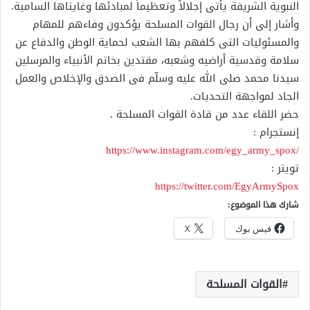
النبوية الشريفة يأتى إجلالاً وتعظيماً لمبادئها ‏وغايتاها السامية.‏
وأشار إلى أن رجال القوات المسلحة يؤكدون وفاءهم للمهام
والمسئوليات التى كلفهم بها الشعب ‏لحماية الوطن والدفاع عن
سلامة وقدسية أراضيه وشعبه، مقتدين بخاتم الأنبياء والمرسلين
سيدنا ‏محمد صلى الله عليه وسلّم فى الصدق والإخلاص والعمل
الجاد لمواجهة التحديات.‏
حضر اللقاء عدد من قادة القوات المسلحة .‏
إنستجرام :
https://www.instagram.com/egy_army_spox/
تويتر :
https://twitter.com/EgyArmySpox
شارك هذا الموضوع:
فيس بوك
X
القوات المسلحة