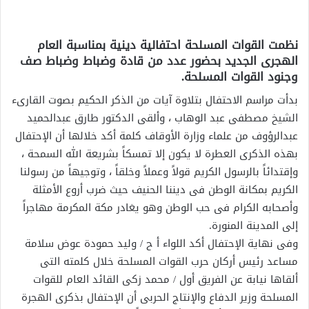
نظمت القوات المسلحة احتفالية دينية بمناسبة العام
الهجرى الجديد بحضور عدد من قادة وضباط ‏وضباط صف
وجنود القوات المسلحة.‏
بدأت مراسم الاحتفال بتلاوة آيات من الذكر الحكيم بصوت القارىء
الشيخ مصطفى عبد الوهاب ، وألقى الدكتور طارق عبدالحميد
عبدالرؤوف من علماء وزارة الأوقاف كلمة أكد خلالها أن ‏الإحتفال
بهذه الذكرى العطرة لا يكون إلا تمسكاً بشريعة الله السمحة ،
وإقتدائاً بالرسول الكريم قولاً ‏وعملاً وخلقاً ، وتوجيهاً من رسولنا
الكريم بمكانة الوطن فى ديننا الحنيف حيث ضرب أروع ‏الأمثلة
وأصحابه الكرام فى حب الوطن وهو يغادر مكة المكرمة مهاجراً
إلى المدينة المنورة.
وفى نهاية الإحتفال أكد اللواء أ ح / وليد حمودة عوض سلامة
مساعد رئيس أركان حرب القوات ‏المسلحة خلال كلمته التى
ألقاها نيابة عن الفريق أول / محمد زكى القائد العام للقوات
المسلحة وزير ‏الدفاع والإنتاج الحربى أن الإحتفال بذكرى الهجرة