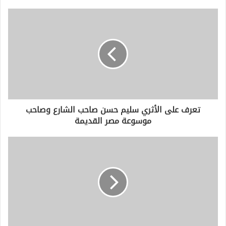
ي
د
ك
ا
ل
إ
ل
ك
ت
ر
و
تعرف على الأثري سليم حسن صاحب الشارع وصاحب
ن
موسوعة مصر القديمة
ي