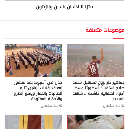
بيتزا الباذنجان بالجبن والزيتون
موضوعات متعلقة
جماهير طرابزون تستقبل محمد
جدل في أسيوط بعد منشور
صلاح استقبالًا أسطوريًا وسط
لمعهد فتيات أزهري يُلزم
أجواء احتفالية حاشدة .. شاهد
الطالبات بالخمار ويمنع الطرح
الفيديو ..
والأحذية المفتوحة
منذ ساعتين
منذ ساعتين