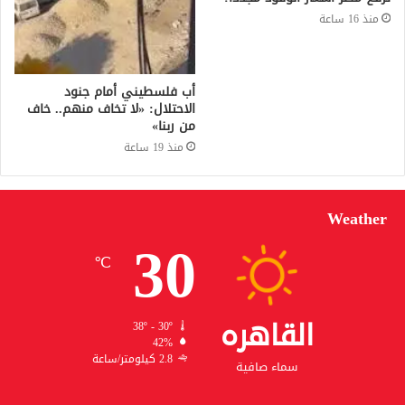
منذ 16 ساعة
أب فلسطيني أمام جنود
الاحتلال: «لا تخاف منهم.. خاف
من ربنا»
منذ 19 ساعة
Weather
30
℃
القاهره
38º - 30º
42%
2.8 كيلومتر/ساعة
سماء صافية