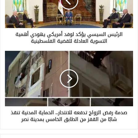
إ
ل
ك
ت
ر
و
الرئيس السيسي يؤكد لوفد أمريكي يهودي أهمية
ن
التسوية العادلة للقضية الفلسطينية
ي
صدمة رفض الزواج تدفعه للانتحار.. الحماية المدنية تنقذ
شابًا من القفز من الطابق الخامس بمدينة نصر