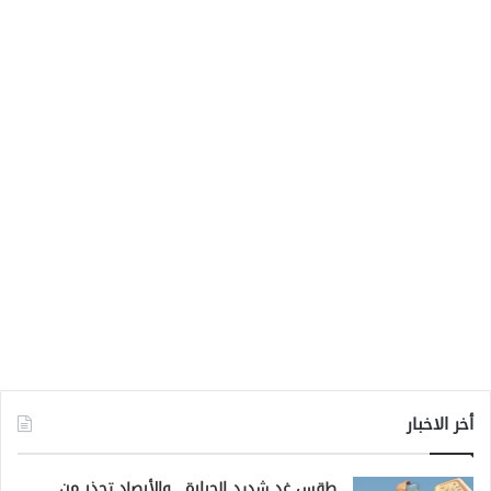
أخر الاخبار
طقس غدٍ شديد الحرارة.. والأرصاد تحذر من