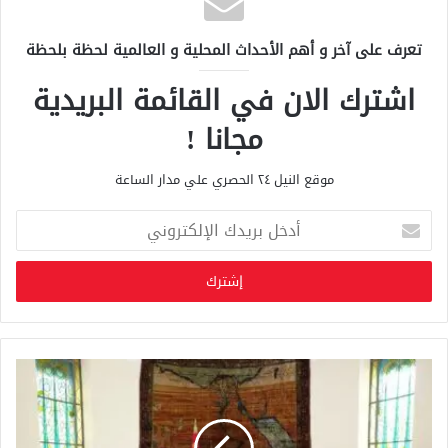
تعرف على آخر و أهم الأحداث المحلية و العالمية لحظة بلحظة
اشترك الان في القائمة البريدية
مجانا !
موقع النيل ٢٤ الحصري علي مدار الساعة
أ
د
خ
ل
ب
ر
ي
د
ك
ا
ل