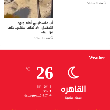
منذ 9 ساعات
أب فلسطيني أمام جنود
الاحتلال: «لا تخاف منهم.. خاف
من ربنا»
منذ 13 ساعة
Weather
26
℃
القاهره
38º - 26º
74%
4.07 كيلومتر/ساعة
سماء صافية