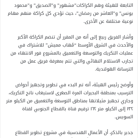
التابعة للهيئة وهم الكراكات”مشهور” و”الصديق” و”محمود
يونس” و”العاشر من رمضان”، حيث تؤدي كل كراكة منهم مهام
نوعية مختلفة عن الأخرى.
وأشار الفريق ربيع إلى أنه من المقرر أن تنضم الكراكة الأكبر
والأحدث في الشرق الأوسط “مُهاب مميش” للاشتراك في
عمليات التكريك والتوسعة والتعميق بالمشروع فور الانتهاء من
تجارب الاستلام النهائي والتي تتم بمعرفة فريق عمل من
الترسانة الهولندية.
وأوضح رئيس الهيئة، أنه تم البدء في تطوير وتجهيز أحواض
الترسيب بمنطقة البحيرات المرة الصغرى لاستيعاب ناتج التكريك،
وجاري تجهيز مثيلاتها بمناطق التوسعة والتعميق من الكيلو متر
١٣٢ إلى الكيلو متر ١٦٢ ترقيم قناة بالقطاع الجنوبي لقناة
السويس.
جدير بالذكر، أن الأعمال الهندسية في مشروع تطوير القطاع