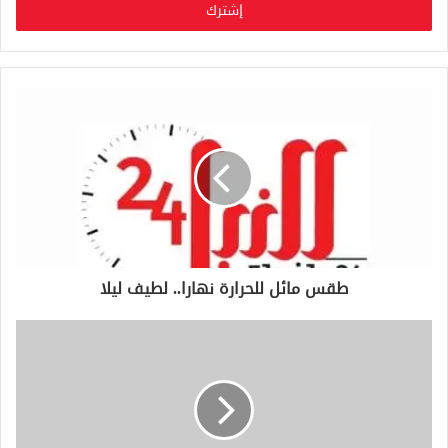
ل
ب
ر
ي
د
ك
ا
ل
إ
ل
ك
ت
ر
و
طقس مائل للحرارة نهارا.. لطيف ليلا
ن
ي