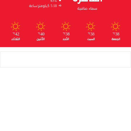
45%
5.18 كيلومتر/ساعة
سماء صافية
42
40
38
38
38
℃
℃
℃
℃
℃
الجمعة
السبت
الأحد
الأثنين
الثلاثاء