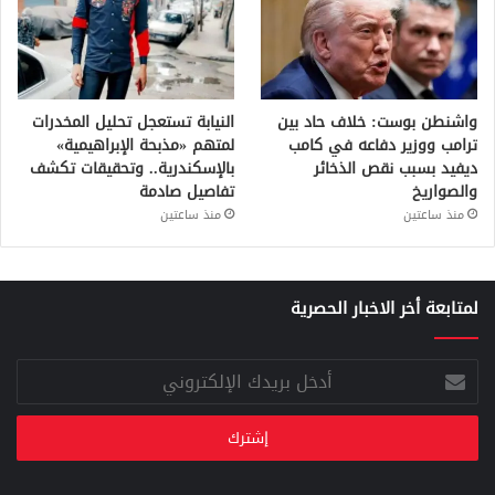
واشنطن بوست: خلاف حاد بين
النيابة تستعجل تحليل المخدرات
ترامب ووزير دفاعه في كامب
لمتهم «مذبحة الإبراهيمية»
ديفيد بسبب نقص الذخائر
بالإسكندرية.. وتحقيقات تكشف
والصواريخ
تفاصيل صادمة
منذ ساعتين
منذ ساعتين
لمتابعة أخر الاخبار الحصرية
أدخل
بريدك
الإلكتروني