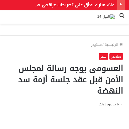
علاء مبارك يعلّق على تصريحات عراقجي بعد حادث مسيّرة دمياط مستشهدًا بمقولة لعمر بن الخطاب
بحث
الق
عن
الرئيسية
/
سلايدر
سلايدر
مصر
العسومى يوجه رسالة لمجلس
الأمن قبل عقد جلسة أزمة سد
النهضة
6 يوليو، 2021