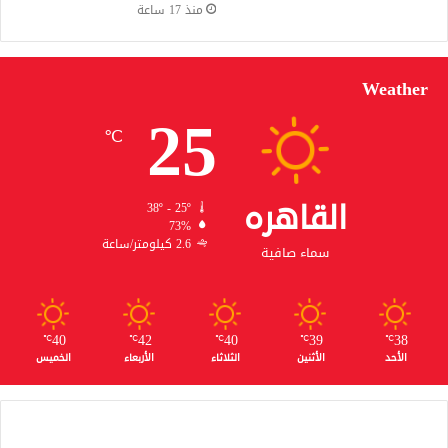
منذ 17 ساعة
Weather
25
℃
القاهره
38º - 25º
73%
2.6 كيلومتر/ساعة
سماء صافية
40
42
40
39
38
℃
℃
℃
℃
℃
الأحد
الأثنين
الثلاثاء
الأربعاء
الخميس