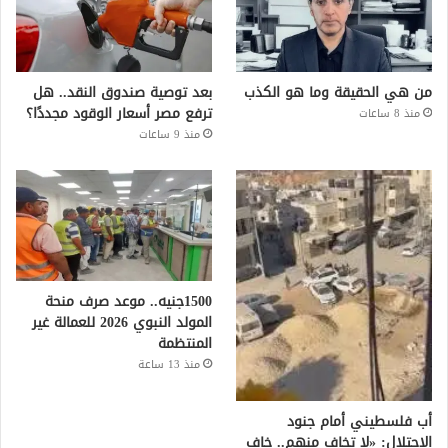
من هي الحقيقة وما هو الكذب
بعد توصية صندوق النقد.. هل
ترفع مصر أسعار الوقود مجددًا؟
منذ 8 ساعات
منذ 9 ساعات
1500جنيه.. موعد صرف منحة
المولد النبوي 2026 للعمالة غير
المنتظمة
منذ 13 ساعة
أب فلسطيني أمام جنود
الاحتلال: «لا تخاف منهم.. خاف