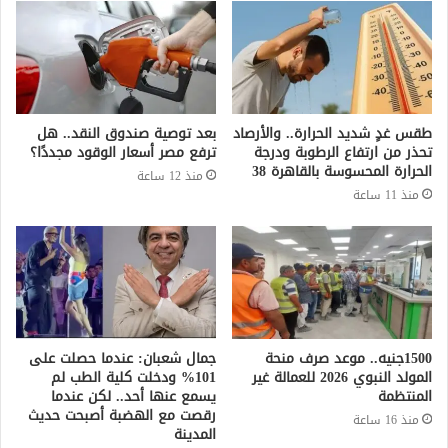
طقس غدٍ شديد الحرارة.. والأرصاد
بعد توصية صندوق النقد.. هل
تحذر من ارتفاع الرطوبة ودرجة
ترفع مصر أسعار الوقود مجددًا؟
الحرارة المحسوسة بالقاهرة 38
منذ 12 ساعة
منذ 11 ساعة
1500جنيه.. موعد صرف منحة
جمال شعبان: عندما حصلت على
المولد النبوي 2026 للعمالة غير
101% ودخلت كلية الطب لم
المنتظمة
يسمع عنها أحد.. لكن عندما
رقصت مع الهضبة أصبحت حديث
منذ 16 ساعة
المدينة