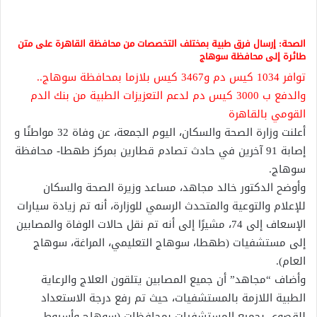
الصحة: إرسال فرق طبية بمختلف التخصصات من محافظة القاهرة على متن
طائرة إلى محافظة سوهاج
توافر 1034 كيس دم و3467 كيس بلازما بمحافظة سوهاج..
والدفع ب 3000 كيس دم لدعم التعزيزات الطبية من بنك الدم
القومي بالقاهرة
أعلنت وزارة الصحة والسكان، اليوم الجمعة، عن وفاة 32 مواطنًا و
إصابة 91 آخرين في حادث تصادم قطارين بمركز طهطا- محافظة
سوهاج.
وأوضح الدكتور خالد مجاهد، مساعد وزيرة الصحة والسكان
للإعلام والتوعية والمتحدث الرسمي للوزارة، أنه تم زيادة سيارات
الإسعاف إلى 74، مشيرًا إلى أنه تم نقل حالات الوفاة والمصابين
إلى مستشفيات (طهطا، سوهاج التعليمي، المراغة، سوهاج
العام).
وأضاف “مجاهد” أن جميع المصابين يتلقون العلاج والرعاية
الطبية اللازمة بالمستشفيات، حيث تم رفع درجة الاستعداد
للقصوى بجميع المستشفيات بمحافظات (سوهاج وأسيوط،