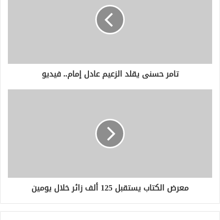
ا
ل
إ
ل
ك
ت
ر
و
تامر حسنى يقلد الزعيم عادل إمام.. فيديو
ن
ي
معرض الكتاب يستقبل 125 ألف زائر خلال يومين