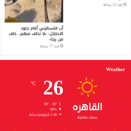
منذ 13 ساعة
أب فلسطيني أمام جنود
الاحتلال: «لا تخاف منهم.. خاف
من ربنا»
منذ 17 ساعة
Weather
26
℃
القاهره
38º - 26º
69%
2.48 كيلومتر/ساعة
سماء صافية