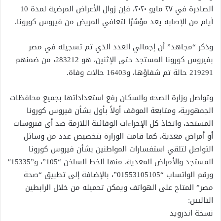
الصادرة في ٢٧ مايو ٢٠٢٠، فإن زوال الأعراض المرضية لمدة 10
أيام من الإصابة يعد مؤشرًا لتعافي المريض من فيروس كورونا.
وذكر “مجاهد” أن إجمالي العدد الذي تم تسجيله في مصر
بفيروس كورونا المستجد حتى الإثنين، هو 283212، من ضمنهم
219291 حالة تم شفاؤها، و16403 حالات وفاة.
وتواصل وزارة الصحة والسكان رفع استعداداتها بجميع محافظات
الجمهورية، ومتابعة الموقف أولاً بأول بشأن فيروس كورونا
المستجد، واتخاذ كل الإجراءات الوقائية اللازمة ضد أي فيروسات
أو أمراض معدية، كما قامت الوزارة بتخصيص عدد من وسائل
التواصل لتلقي استفسارات المواطنين بشأن فيروس كورونا
المستجد والأمراض المعدية، منها الخط الساخن “105”، و”15335″
ورقم الواتساب “01553105105”، بالإضافة إلى تطبيق “صحة
مصر” المتاح على الهواتف ويمكن تحميله من خلال الرابطين
التاليين:
نسخة اندرويد