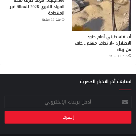
1500جنيه.. موعد صرف منحة
المولد النبوي 2026 للعمالة غير
المنتظمة
منذ 13 ساعة
أب فلسطيني أمام جنود
الاحتلال: «لا تخاف منهم.. خاف
من ربنا»
منذ 12 ساعة
لمتابعة أخر الاخبار الحصرية
أدخل
بريدك
الإلكتروني