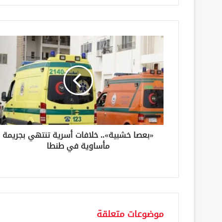
ر
ي
د
ك
ا
ل
إ
ل
ك
ت
ر
و
ن
«بعصا خشبية».. خلافات أسرية تنتهي بجريمة
ي
مأساوية في طنطا
موضوعات متعلقة