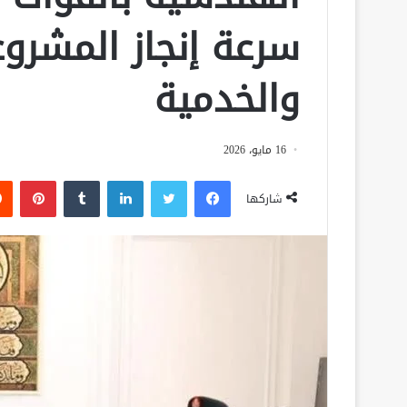
سرعة إنجاز المشروع
والخدمية
16 مايو، 2026
فيسبوك
تويتر
لينكدإن
‏Tumblr
بينتيريست
شاركها