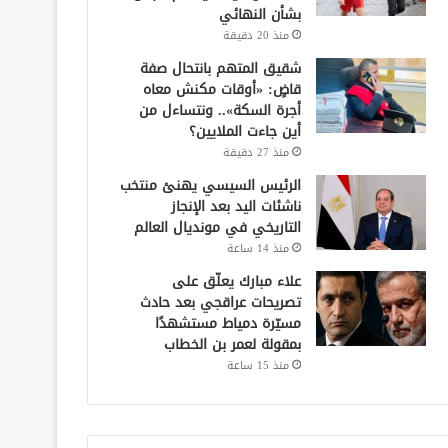
بشأن النهائي
منذ 20 دقيقة
شقيق المتهم بانتحال صفة
قاضٍ: «أوقات مكنش معاه
أجرة السكة».. ونتساءل من
أين جاءت الملايين؟
منذ 27 دقيقة
الرئيس السيسي يهنئ منتخب
ناشئات اليد بعد الإنجاز
التاريخي في مونديال العالم
منذ 14 ساعة
علاء مبارك يعلّق على
تصريحات عراقجي بعد حادث
مسيّرة دمياط مستشهدًا
بمقولة لعمر بن الخطاب
منذ 15 ساعة