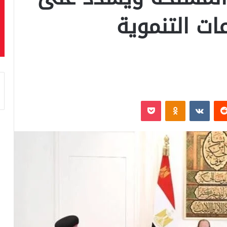
ات التنموية
‏Reddit
‏VKontakte
Odnoklassniki
بوكيت