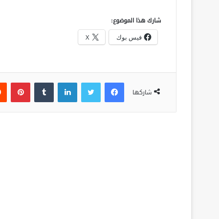
شارك هذا الموضوع:
فيس بوك
X
فيسبوك
تويتر
لينكدإن
‏Tumblr
بينتيريست
شاركها