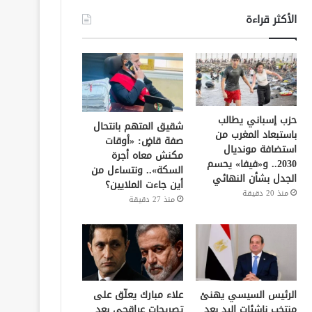
الأكثر قراءة
حزب إسباني يطالب
شقيق المتهم بانتحال
باستبعاد المغرب من
صفة قاضٍ: «أوقات
استضافة مونديال
مكنش معاه أجرة
2030.. و«فيفا» يحسم
السكة».. ونتساءل من
الجدل بشأن النهائي
أين جاءت الملايين؟
منذ 20 دقيقة
منذ 27 دقيقة
الرئيس السيسي يهنئ
علاء مبارك يعلّق على
منتخب ناشئات اليد بعد
تصريحات عراقجي بعد