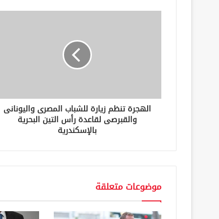
ك
ا
ل
إ
ل
ك
ت
ر
و
ن
الهجرة تنظم زيارة للشباب المصرى واليونانى
ي
والقبرصى لقاعدة رأس التين البحرية
بالإسكندرية
موضوعات متعلقة