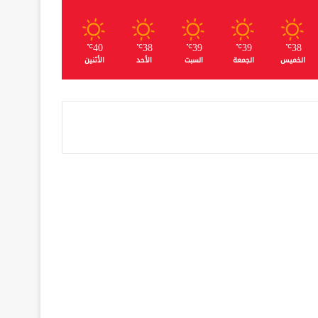
40
38
39
39
38
℃
℃
℃
℃
℃
الخميس
الجمعة
السبت
الأحد
الأثنين