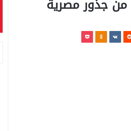
 من جذور مصرية
‏Reddit
‏VKontakte
Odnoklassniki
بوكيت