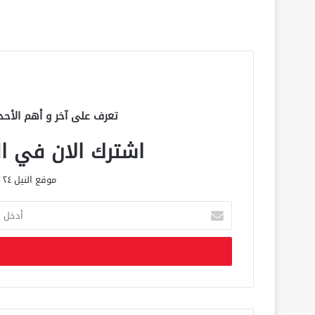
تعرف على آخر و أهم الأحد
اشترك الان في الق
موقع النيل ٢٤ الحصري علي مدار الساعة
أ
د
خ
ل
ب
ر
ي
د