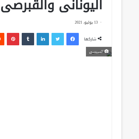
اليونانى والقبرصى
13 يوليو، 2021
فيسبوك
تويتر
لينكدإن
‏Tumblr
بينتيريست
شاركها
السيسى