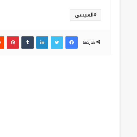
السيسى
فيسبوك
تويتر
لينكدإن
‏Tumblr
بينتيريست
شاركها