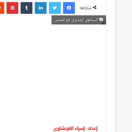
فيسبوك
تويتر
لينكدإن
‏Tumblr
بينتيريست
شاركها
السلمون المشوى مع العدس
إعداد- إسراء القرنشاوى