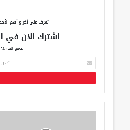
تعرف على آخر و أهم الأحد
اشترك الان في الق
موقع النيل ٢٤ الحصري علي مدار الساعة
أ
د
خ
ل
ب
ر
ي
د
ك
ا
ل
إ