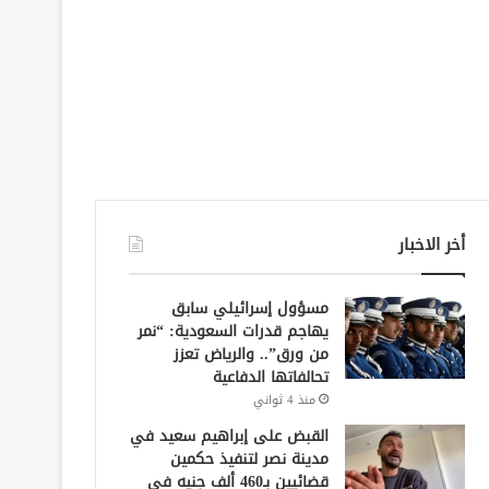
أخر الاخبار
مسؤول إسرائيلي سابق
يهاجم قدرات السعودية: “نمر
من ورق”.. والرياض تعزز
تحالفاتها الدفاعية
منذ 4 ثواني
القبض على إبراهيم سعيد في
مدينة نصر لتنفيذ حكمين
قضائيين بـ460 ألف جنيه في