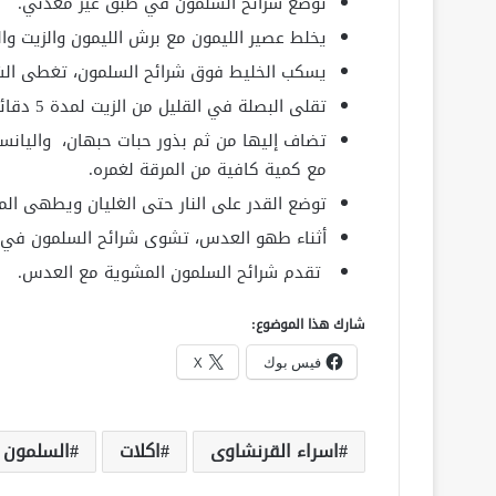
توضع شرائح السلمون في طبق غير معدني.
يخلط عصير الليمون مع برش الليمون والزيت وال
يسكب الخليط فوق شرائح السلمون، تغطى الشرا
تقلى البصلة في القليل من الزيت لمدة 5 دقائق تقريباً.
تضاف إليها من ثم بذور حبات حبهان، واليانسو
مع كمية كافية من المرقة لغمره.
توضع القدر على النار حتى الغليان ويطهى المزيج برف
أثناء طهو العدس، تشوى شرائح السلمون في م
تقدم شرائح السلمون المشوية مع العدس.
شارك هذا الموضوع:
فيس بوك
X
اسراء القرنشاوى
اكلات
السلمون