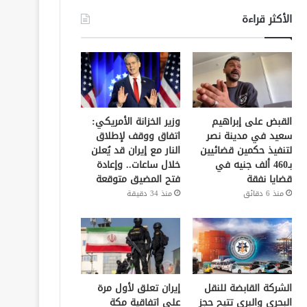
الأكثر قراءة
القبض على إبراهيم
وزير الخزانة الأمريكي:
سعيد في مدينة نصر
اتفاق ووقف لإطلاق
لتنفيذ حكمين قضائيين
النار مع إيران قد يُعلن
بـ460 ألف جنيه في
خلال ساعات.. وإعادة
قضايا نفقة
فتح المضيق متوقعة
منذ 6 دقائق
منذ 34 دقيقة
الشركة القابضة للنقل
إيران تعلق لأول مرة
البحري والبري تتيح حجز
على اتفاقية مكة