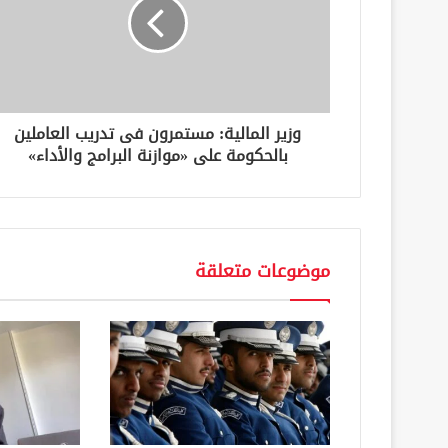
ل
ك
ت
ر
و
ن
وزير المالية: مستمرون فى تدريب العاملين
ي
بالحكومة على «موازنة البرامج والأداء»
موضوعات متعلقة