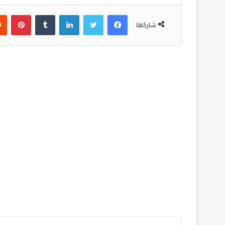
فيسبوك
تويتر
لينكدإن
‏Tumblr
بينتيريست
شاركها