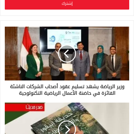
ل
ب
ر
ي
د
ك
ا
ل
إ
ل
ك
ت
ر
و
وزير الرياضة يشهد تسليم عقود أصحاب الشركات الناشئة
ن
الفائزة في حاضنة الأعمال الرياضية التكنولوجية
ي