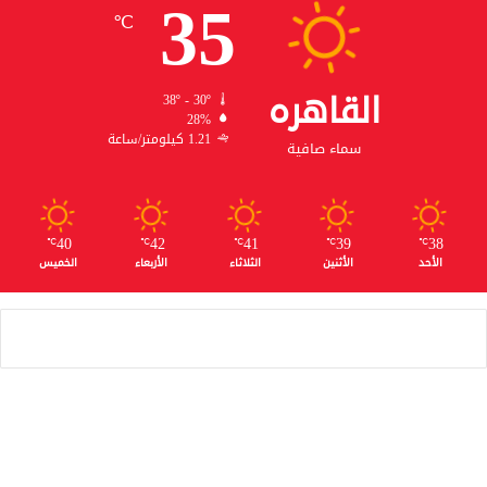
35
℃
القاهره
38º - 30º
28%
1.21 كيلومتر/ساعة
سماء صافية
40
42
41
39
38
℃
℃
℃
℃
℃
الأحد
الأثنين
الثلاثاء
الأربعاء
الخميس