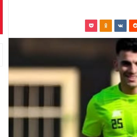
‏Reddit
‏VKontakte
Odnoklassniki
بوكيت