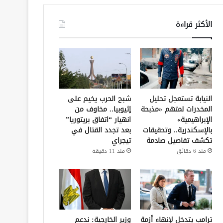
الأكثر قراءة
النيابة تستعجل تحليل
شبح الحرب يخيم على
المخدرات لمتهم «مذبحة
إثيوبيا.. مخاوف من
الإبراهيمية»
انهيار “اتفاق بريتوريا”
بالإسكندرية.. وتحقيقات
بعد تجدد القتال في
تكشف تفاصيل صادمة
تيجراي
منذ 6 دقائق
منذ 11 دقيقة
ترامب يتدخل لإنهاء أزمة
وزير الخارجية: ندعم