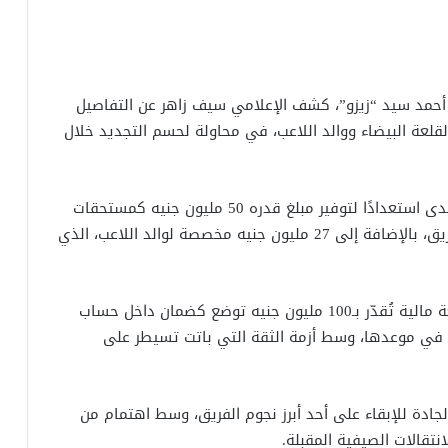
أحمد سيد “زيزو”، كشف الإعلامي سيف زاهر عن التفاصيل
لقلعة البيضاء ووالد اللاعب، في محاولة لحسم التجديد خلال
وقال زاهر، في تصريحات إعلامية، إن نادي الزمالك أبدى استعدادًا لتوفير مبلغ قدره 50 مليون جنيه كمستحقات
سنوية يحصل عليها زيزو مقابل تجديد عقده مع الفريق، بالإضافة إلى 27 مليون جنيه مخصصة لوالد اللاعب، الذي
وأشار زاهر إلى أن والد زيزو طالب كذلك بوجود وديعة مالية تُقدّر بـ100 مليون جنيه توضع كضمان داخل حساب
 في موعدها، وسط أزمة الثقة التي باتت تسيطر على
جادة للإبقاء على أحد أبرز نجوم الفريق، وسط اهتمام من
نتقالات الصيفية المقبلة.