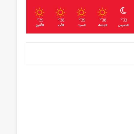
39
38
39
38
33
℃
℃
℃
℃
℃
الخميس
الجمعة
السبت
الأحد
الأثنين