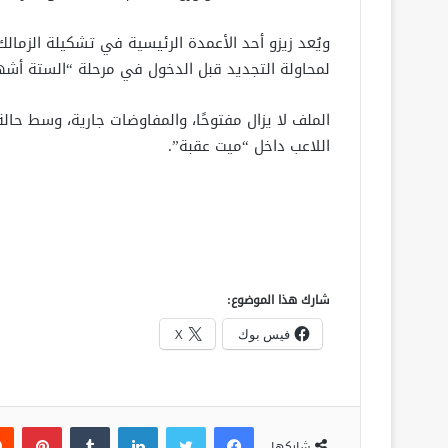
لمحاولة التجديد قبل الدخول في مرحلة “الستة أشهر” 
الملف لا يزال مفتوحًا، والمفاوضات جارية، وسط حالة 
اللاعب داخل “ميت عقبة”.
شارك هذا الموضوع:
فيس بوك
X
فيسبوك
تويتر
لينكدإن
‏Tumblr
بينتيريست
شاركها