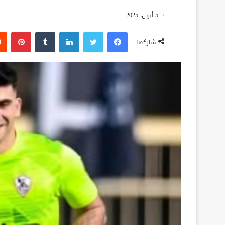
5 أبريل، 2025
فيسبوك
تويتر
لينكدإن
‏Tumblr
بينتيريست
شاركها