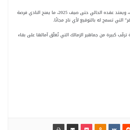
ويُعد زيزو أحد الأعمدة الرئيسية في تشكيلة الزمالك، ويمتد عقده الحالي حتى صيف 2025، ما يمنح النادي فرصة
التي تسمح له بالتوقيع لأي نادٍ مجانًا.
ترقّب كبيرة من جماهير الزمالك التي تُعلّق آمالها على بقاء
‏Reddit
‏VKontakte
Odnoklassniki
بوكيت
مشاركة عبر البريد
طباعة