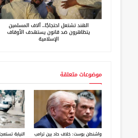
ت
ر
و
ن
الهند تشتعل احتجاجًا.. آلاف المسلمين
ي
يتظاهرون ضد قانون يستهدف الأوقاف
الإسلامية
موضوعات متعلقة
واشنطن بوست: خلاف حاد بين ترامب
النيابة تستعج