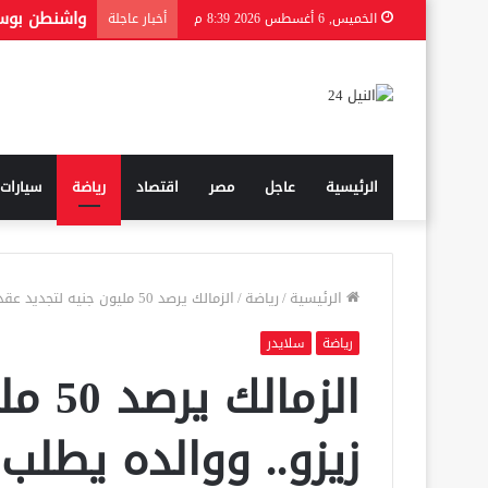
الخميس, 6 أغسطس 2026 8:39 م
أخبار عاجلة
الرئيسية
عاجل
مصر
اقتصاد
رياضة
سيارات
الرئيسية
/
رياضة
/
الزمالك يرصد 50 مليون جنيه لتجديد عقد زيزو.. ووالده يطلب وديعة بـ100 مليون
رياضة
سلايدر
الزما
زيزو.. ووالده يطلب وديعة 