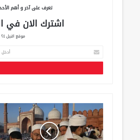
تعرف على آخر و أهم الأحد
اشترك الان في الق
موقع النيل ٢٤ الحصري علي مدار الساعة
أ
د
خ
ل
ب
ر
ي
د
ك
ا
ل
إ
ل
ك