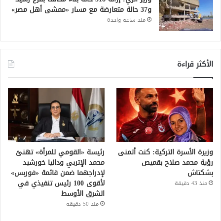
و37 حالة متعارضة مع مسار «ممشى أهل مصر»
منذ ساعة واحدة
الأكثر قراءة
وزيرة الأسرة التركية: كنت أتمنى
رئيسة «القومي للمرأة» تهنئ
رؤية محمد صلاح بقميص
محمد الإتربي وداليا خورشيد
بشكتاش
لإدراجهما ضمن قائمة «فوربس»
لأقوى 100 رئيس تنفيذي في
منذ 43 دقيقة
الشرق الأوسط
منذ 50 دقيقة