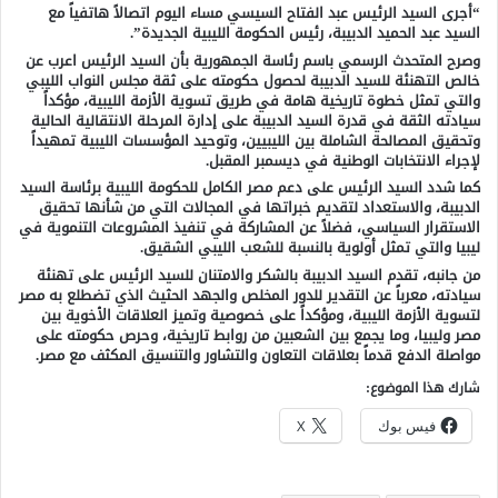
“أجرى السيد الرئيس عبد الفتاح السيسي مساء اليوم اتصالاً هاتفياً مع
السيد عبد الحميد الدبيبة، رئيس الحكومة الليبية الجديدة”.
وصرح المتحدث الرسمي باسم رئاسة الجمهورية بأن السيد الرئيس اعرب عن
خالص التهنئة للسيد الدبيبة لحصول حكومته على ثقة مجلس النواب الليبي
والتي تمثل خطوة تاريخية هامة في طريق تسوية الأزمة الليبية، مؤكداً
سيادته الثقة في قدرة السيد الدبيبة على إدارة المرحلة الانتقالية الحالية
وتحقيق المصالحة الشاملة بين الليبيين، وتوحيد المؤسسات الليبية تمهيداً
لإجراء الانتخابات الوطنية في ديسمبر المقبل.
كما شدد السيد الرئيس على دعم مصر الكامل للحكومة الليبية برئاسة السيد
الدبيبة، والاستعداد لتقديم خبراتها في المجالات التي من شأنها تحقيق
الاستقرار السياسي، فضلاً عن المشاركة في تنفيذ المشروعات التنموية في
ليبيا والتي تمثل أولوية بالنسبة للشعب الليبي الشقيق.
من جانبه، تقدم السيد الدبيبة بالشكر والامتنان للسيد الرئيس على تهنئة
سيادته، معرباً عن التقدير للدور المخلص والجهد الحثيث الذي تضطلع به مصر
لتسوية الأزمة الليبية، ومؤكداً على خصوصية وتميز العلاقات الأخوية بين
مصر وليبيا، وما يجمع بين الشعبين من روابط تاريخية، وحرص حكومته على
مواصلة الدفع قدماً بعلاقات التعاون والتشاور والتنسيق المكثف مع مصر.
شارك هذا الموضوع:
فيس بوك
X