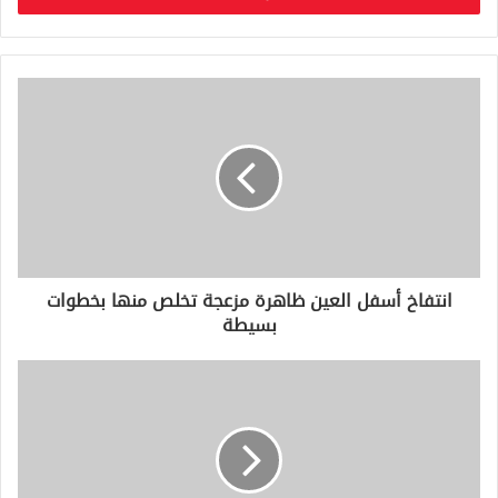
ب
ر
ي
د
ك
ا
ل
إ
ل
ك
ت
ر
و
انتفاخ أسفل العين ظاهرة مزعجة تخلص منها بخطوات
ن
بسيطة
ي