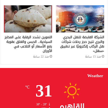
الشركة القابضة للنقل البحري
التموين تشدد الرقابة على المخابز
والبري تتيح حجز رحلات شركات
السياحية.. الحبس والغلق عقوبة
نقل الركاب إلكترونيًا عبر تطبيق
رفع الأسعار أو التلاعب في
«سهل»
الأوزان
منذ 15 ساعة
منذ 22 ساعة
Weather
31
℃
القاهره
38º - 28º