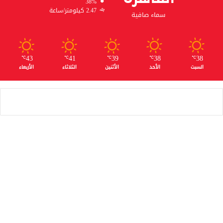
38%
2.47 كيلومتر/ساعة
سماء صافية
43
41
39
38
38
℃
℃
℃
℃
℃
السبت
الأحد
الأثنين
الثلاثاء
الأربعاء