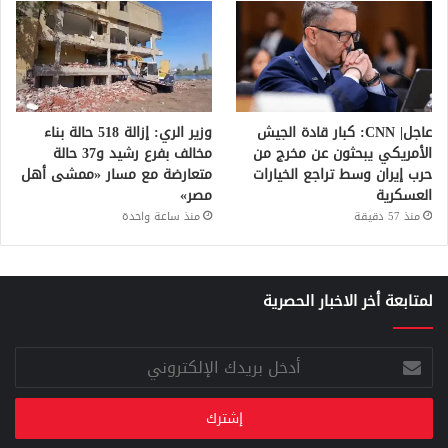
عاجل| CNN: كبار قادة الجيش
وزير الري: إزالة 518 حالة بناء
الأمريكي يبحثون عن مخرج من
مخالف بفرع رشيد و37 حالة
حرب إيران وسط تراجع الخيارات
متعارضة مع مسار «ممشى أهل
العسكرية
مصر»
منذ 57 دقيقة
منذ ساعة واحدة
لمتابعة أخر الاخبار الحصرية
أدخل
بريدك
الإلكتروني