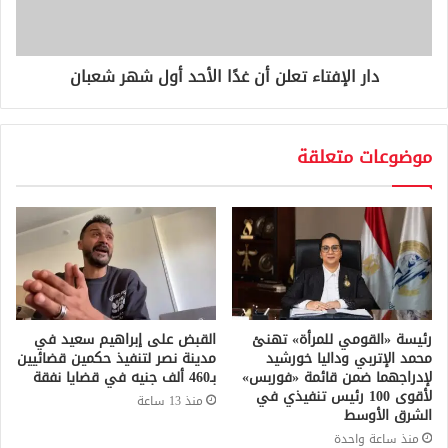
دار الإفتاء تعلن أن غدًا الأحد أول شهر شعبان
موضوعات متعلقة
رئيسة «القومي للمرأة» تهنئ
القبض على إبراهيم سعيد في
محمد الإتربي وداليا خورشيد
مدينة نصر لتنفيذ حكمين قضائيين
لإدراجهما ضمن قائمة «فوربس»
بـ460 ألف جنيه في قضايا نفقة
لأقوى 100 رئيس تنفيذي في
منذ 13 ساعة
الشرق الأوسط
منذ ساعة واحدة