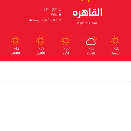
القاهره
38º - 29º
29%
2.82 كيلومتر/ساعة
سماء صافية
42
39
38
38
38
℃
℃
℃
℃
℃
الجمعة
السبت
الأحد
الأثنين
الثلاثاء