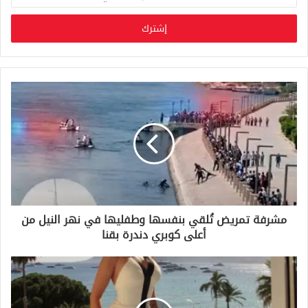
د
خ
ل
ب
ر
ي
د
ك
ا
ل
إ
ل
ك
ت
ر
و
مشرفة تمريض تُلقي بنفسها وطفليها في نهر النيل من
ن
أعلى كوبري دندرة بقنا
ي