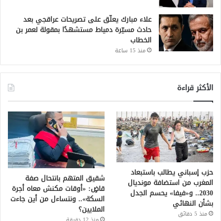
علاء مبارك يعلّق على تصريحات عراقجي بعد
حادث مسيّرة دمياط مستشهدًا بمقولة لعمر بن
الخطاب
منذ 15 ساعة
الأكثر قراءة
حزب إسباني يطالب باستبعاد
شقيق المتهم بانتحال صفة
المغرب من استضافة مونديال
قاضٍ: «أوقات مكنش معاه أجرة
2030.. و«فيفا» يحسم الجدل
السكة».. ونتساءل من أين جاءت
بشأن النهائي
الملايين؟
منذ 5 دقائق
منذ 12 دقيقة