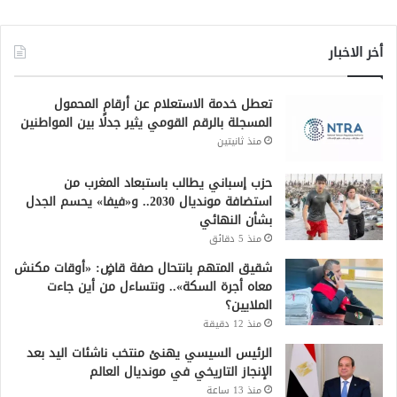
أخر الاخبار
تعطل خدمة الاستعلام عن أرقام المحمول
المسجلة بالرقم القومي يثير جدلًا بين المواطنين
منذ ثانيتين
حزب إسباني يطالب باستبعاد المغرب من
استضافة مونديال 2030.. و«فيفا» يحسم الجدل
بشأن النهائي
منذ 5 دقائق
شقيق المتهم بانتحال صفة قاضٍ: «أوقات مكنش
معاه أجرة السكة».. ونتساءل من أين جاءت
الملايين؟
منذ 12 دقيقة
الرئيس السيسي يهنئ منتخب ناشئات اليد بعد
الإنجاز التاريخي في مونديال العالم
منذ 13 ساعة