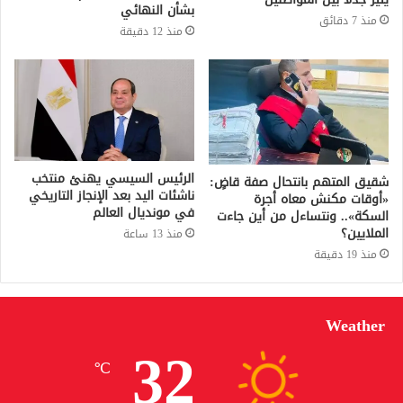
بشأن النهائي
منذ 7 دقائق
منذ 12 دقيقة
الرئيس السيسي يهنئ منتخب
شقيق المتهم بانتحال صفة قاضٍ:
ناشئات اليد بعد الإنجاز التاريخي
«أوقات مكنش معاه أجرة
في مونديال العالم
السكة».. ونتساءل من أين جاءت
الملايين؟
منذ 13 ساعة
منذ 19 دقيقة
Weather
32
℃