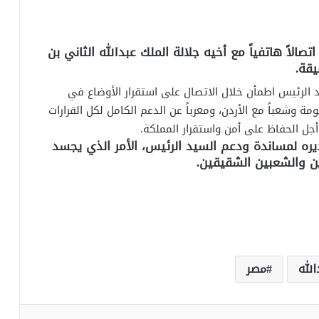
الاً هاتفياً مع أخيه جلالة الملك عبدالله الثاني بن
يقة.
 الرئيس اطمأن خلال الاتصال على استقرار الأوضاع في
ة وشعباً مع الأردن، ومعرباً عن الدعم الكامل لكل القرارات
 أجل الحفاظ على أمن واستقرار المملكة.
يره لمساندة ودعم السيد الرئيس، الأمر الذي يجسد
ين والشعبين الشقيقين.
الله
مصر
‏Reddit
‏VKontakte
Odnoklassniki
بوكيت
مشاركة عبر البريد
طباعة