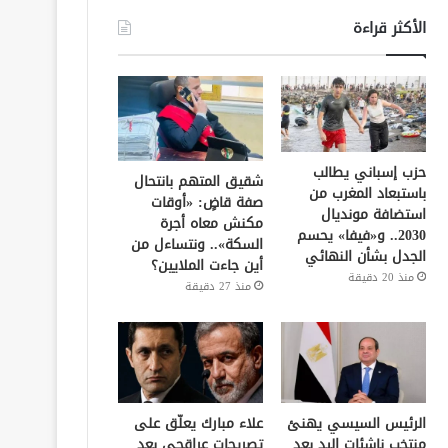
الأكثر قراءة
حزب إسباني يطالب
شقيق المتهم بانتحال
باستبعاد المغرب من
صفة قاضٍ: «أوقات
استضافة مونديال
مكنش معاه أجرة
2030.. و«فيفا» يحسم
السكة».. ونتساءل من
الجدل بشأن النهائي
أين جاءت الملايين؟
منذ 20 دقيقة
منذ 27 دقيقة
الرئيس السيسي يهنئ
علاء مبارك يعلّق على
منتخب ناشئات اليد بعد
تصريحات عراقجي بعد