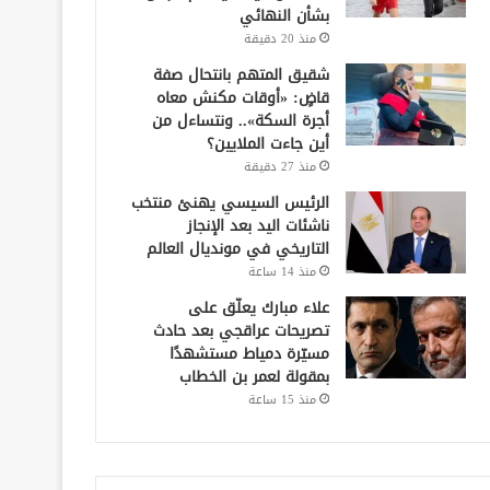
بشأن النهائي
منذ 20 دقيقة
شقيق المتهم بانتحال صفة
قاضٍ: «أوقات مكنش معاه
أجرة السكة».. ونتساءل من
أين جاءت الملايين؟
منذ 27 دقيقة
الرئيس السيسي يهنئ منتخب
ناشئات اليد بعد الإنجاز
التاريخي في مونديال العالم
منذ 14 ساعة
علاء مبارك يعلّق على
تصريحات عراقجي بعد حادث
مسيّرة دمياط مستشهدًا
بمقولة لعمر بن الخطاب
منذ 15 ساعة