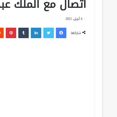
اتصال مع الملك عبد
4 أبريل، 2021
فيسبوك
تويتر
لينكدإن
‏Tumblr
بينتيريست
شاركها