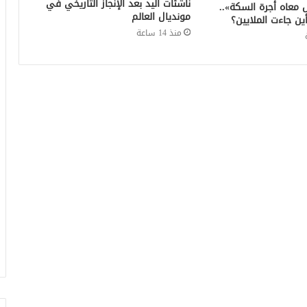
ناشئات اليد بعد الإنجاز التاريخي في
معاه أجرة السكة»..
مونديال العالم
ن جاءت الملايين؟
منذ 14 ساعة