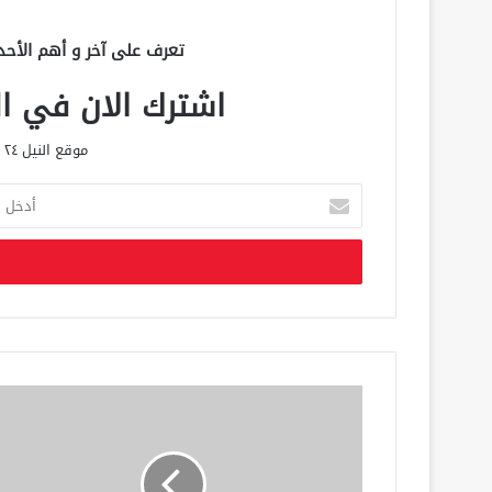
تعرف على آخر و أهم الأحد
اشترك الان في الق
موقع النيل ٢٤ الحصري علي مدار الساعة
أ
د
خ
ل
ب
ر
ي
د
ك
ا
ل
إ
ل