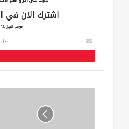
تعرف على آخر و أهم الأحد
اشترك الان في الق
موقع النيل ٢٤ الحصري علي مدار الساعة
أ
د
خ
ل
ب
ر
ي
د
ك
ا
ل
إ
ل
ك
ت
ر