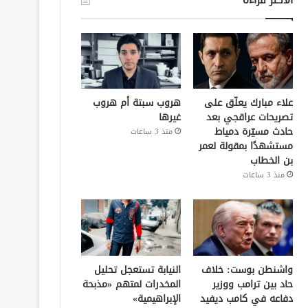
علاء مبارك يعلّق على
هروب سبتة أم هروب
تصريحات عراقجي بعد
غيرها
حادث مسيّرة دمياط
منذ 3 ساعات
مستشهدًا بمقولة لعمر
بن الخطاب
منذ 3 ساعات
واشنطن بوست: خلاف
النيابة تستعجل تحليل
حاد بين ترامب ووزير
المخدرات لمتهم «مذبحة
دفاعه في كامب ديفيد
الإبراهيمية»