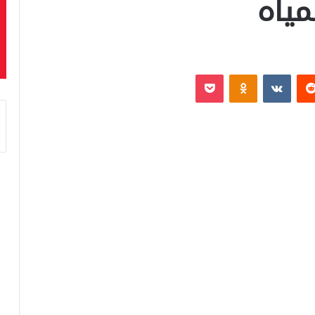
مياه
‏Reddit
‏VKontakte
Odnoklassniki
بوكيت