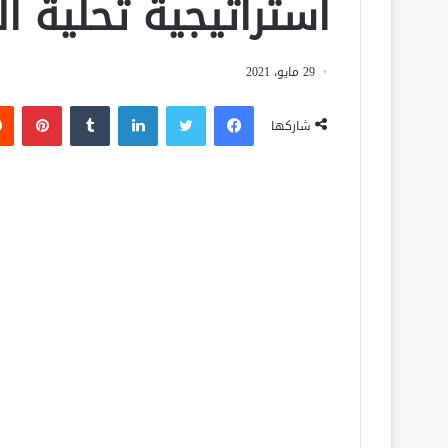
استراتيجية تحلية ال
29 مايو، 2021
فيسبوك
تويتر
لينكدإن
‏Tumblr
بينتيريست
شاركها