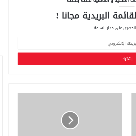
اث المحلية و العالمية لحظة بلحظة
ائمة البريدية مجانا !