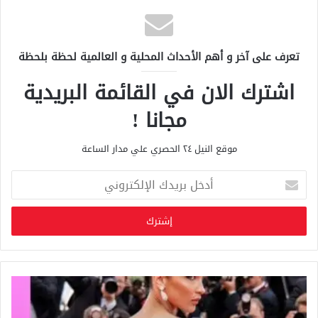
تعرف على آخر و أهم الأحداث المحلية و العالمية لحظة بلحظة
اشترك الان في القائمة البريدية
مجانا !
موقع النيل ٢٤ الحصري علي مدار الساعة
أ
د
خ
ل
ب
ر
ي
د
ك
ا