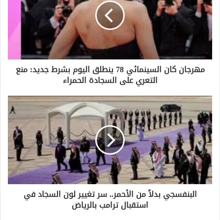
ل
إ
ل
ك
ت
ر
و
مهرجان كان السينمائي 78 ينطلق اليوم بشرط جديد: منع
ن
التعري على السجادة الحمراء
ي
البنفسجي بدلاً من الأحمر.. سر تغيير لون السجاد في
استقبال ترامب بالرياض