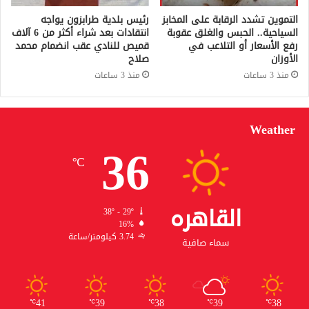
التموين تشدد الرقابة على المخابز
رئيس بلدية طرابزون يواجه
السياحية.. الحبس والغلق عقوبة
انتقادات بعد شراء أكثر من 6 آلاف
رفع الأسعار أو التلاعب في
قميص للنادي عقب انضمام محمد
الأوزان
صلاح
منذ 3 ساعات
منذ 3 ساعات
Weather
36
℃
القاهره
38º - 29º
16%
3.74 كيلومتر/ساعة
سماء صافية
41
39
38
39
38
℃
℃
℃
℃
℃