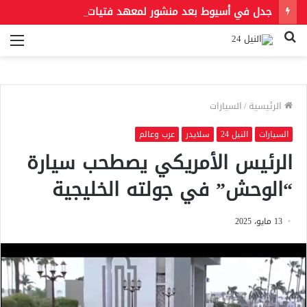
جدل في أسيوط بعد منشور لمعهد فتيات أزهري يُلزم الطالبات بالخمار ويمنع الطرح والأحذية المفتوحة
بحث
الق
عن
الرئيسية
/
السيارات
السيارات
النيل 24
سلايدر
عرب وعالم
الرئيس الأمريكي يصطحب سيارة
“الوحش” في جولته الخليجية
13 مايو، 2025