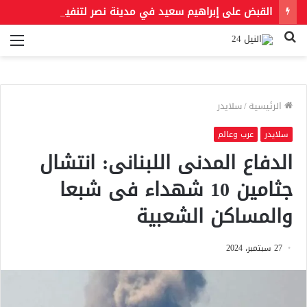
القبض على إبراهيم سعيد في مدينة نصر لتنفيذ حكمين قضائيين بـ460 ألف جنيه في قضايا نفقة
بحث
الق
عن
الرئيسية
/
سلايدر
سلايدر
عرب وعالم
الدفاع المدنى اللبنانى: انتشال
جثامين 10 شهداء فى شبعا
والمساكن الشعبية
27 سبتمبر، 2024