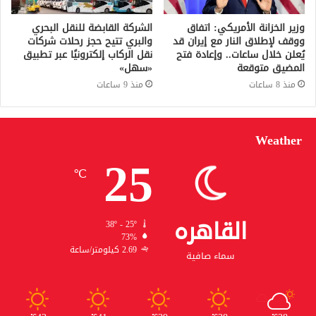
وزير الخزانة الأمريكي: اتفاق
الشركة القابضة للنقل البحري
ووقف لإطلاق النار مع إيران قد
والبري تتيح حجز رحلات شركات
يُعلن خلال ساعات.. وإعادة فتح
نقل الركاب إلكترونيًا عبر تطبيق
المضيق متوقعة
«سهل»
منذ 8 ساعات
منذ 9 ساعات
Weather
25
℃
القاهره
38º - 25º
73%
2.69 كيلومتر/ساعة
سماء صافية