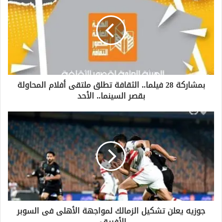
ك
ا
ل
إ
ل
ك
ت
ر
و
بمشاركة 28 فيلما.. الثقافة تطلق ملتقى أفلام المحاولة
ن
بقصر السينما.. الأحد
ي
جوزيه يعلن تشكيل الزمالك لمواجهة الأهلى فى السوبر
الأفريقى