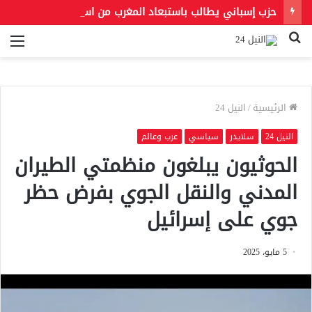
حزب إسباني يطالب باستبعاد المغرب من استضافة مونديال 2030.. و«فيفا» يحسم الجدل بشأن النهائي
بحث
الق
عن
الرئيسية
/
النيل 24
النيل 24
سلايدر
سياسي
عرب وعالم
الحوثيون يبلغون منظمتي الطيران
المدني والنقل الجوي بفرض حظر
جوي على إسرائيل
5 مايو، 2025