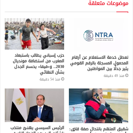
موضوعات متعلقة
حزب إسباني يطالب باستبعاد
تعطل خدمة الاستعلام عن أرقام
المغرب من استضافة مونديال
المحمول المسجلة بالرقم القومي
2030.. و«فيفا» يحسم الجدل
يثير جدلًا بين المواطنين
بشأن النهائي
منذ 49 دقيقة
منذ 54 دقيقة
الرئيس السيسي يهنئ منتخب
شقيق المتهم بانتحال صفة قاضٍ: