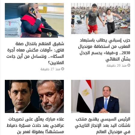
حزب إسباني يطالب باستبعاد
شقيق المتهم بانتحال صفة
المغرب من استضافة مونديال
قاضٍ: «أوقات مكنش معاه أجرة
2030.. و«فيفا» يحسم الجدل
السكة».. ونتساءل من أين جاءت
بشأن النهائي
الملايين؟
منذ 20 دقيقة
منذ 27 دقيقة
الرئيس السيسي يهنئ منتخب
علاء مبارك يعلّق على تصريحات
ناشئات اليد بعد الإنجاز التاريخي
عراقجي بعد حادث مسيّرة دمياط
في مونديال العالم
مستشهدًا بمقولة لعمر بن