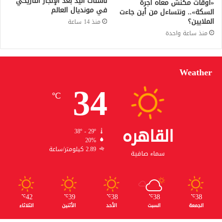
ناشئات اليد بعد الإنجاز التاريخي
«أوقات مكنش معاه أجرة
في مونديال العالم
السكة».. ونتساءل من أين جاءت
الملايين؟
منذ 14 ساعة
منذ ساعة واحدة
Weather
34
℃
القاهره
38º - 29º
20%
2.89 كيلومتر/ساعة
سماء صافية
42
39
38
38
38
℃
℃
℃
℃
℃
الجمعة
السبت
الأحد
الأثنين
الثلاثاء