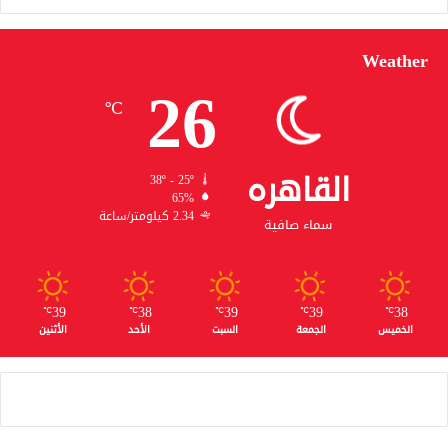
Weather
26
℃
القاهره
38º - 25º
65%
2.34 كيلومتر/ساعة
سماء صافية
39
38
39
39
38
℃
℃
℃
℃
℃
الخميس
الجمعة
السبت
الأحد
الأثنين