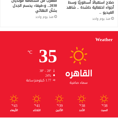
المغرب من استضافة مونديال
صلاح استقبالًا أسطوريًا وسط
2030.. و«فيفا» يحسم الجدل
أجواء احتفالية حاشدة .. شاهد
بشأن النهائي
الفيديو ..
منذ يوم واحد
منذ يوم واحد
Weather
35
℃
القاهره
38º - 28º
24%
1.77 كيلومتر/ساعة
سماء صافية
43
41
39
38
38
℃
℃
℃
℃
℃
السبت
الأحد
الأثنين
الثلاثاء
الأربعاء