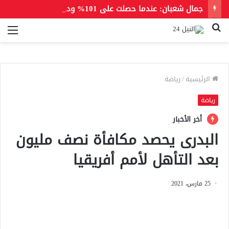
جمال شعبان: عندما حصلت على 101% ودخلت كلية الطب لم يسمع عنها أحد.. لكن عندما رقصت مع الهضبة أصبحت حديث المدينة
بحث
الق
عن
الرئيسية
/
رياضة
رياضة
أخر الأخبار
البدرى يحصد مكافأة نصف مليون
بعد التأهل لأمم أفريقيا
25 مارس، 2021