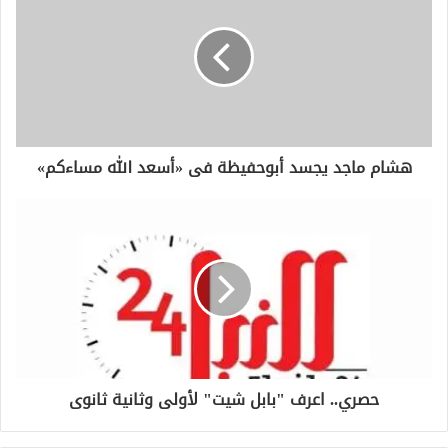
ا
ل
إ
ل
ك
ت
ر
و
هشام ماجد يجسد أبوحفيظة فى «أسعد الله مساءكم»
ن
ي
حصري.. اعرف "بابل شيت" لأولى وثانية ثانوى